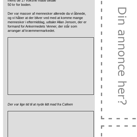
mens de 17 voksne måtte betale
50 kr for boden.
Der var masser af mennesker allerede da vi åbnede,
og vi håber at der bliver ved med at komme mange
mennesker i eftermiddag, udtaler Allan Jensen, der er
formand for Ankermedets Venner, der står som
arrangør af kræmmermarkedet.
Der var lige tid til at nyde lidt mad fra Cafeen