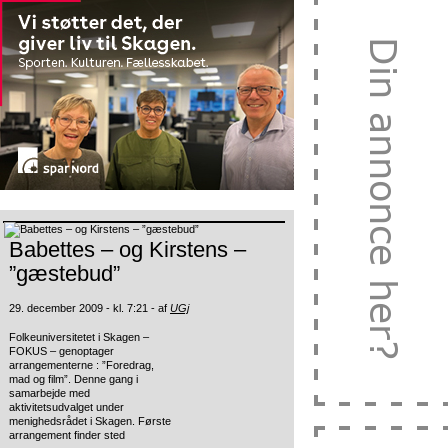
Babettes – og Kirstens –
”gæstebud”
29. december 2009 - kl. 7:21 - af
UGj
Folkeuniversitetet i Skagen –
FOKUS – genoptager
arrangementerne : ”Foredrag,
mad og film”. Denne gang i
samarbejde med
aktivitetsudvalget under
menighedsrådet
i Skagen. Første
arrangement finder sted