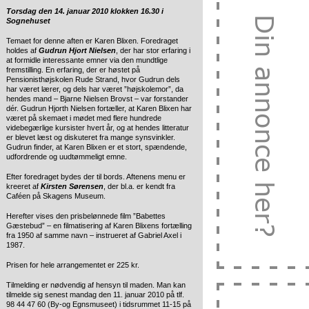
Torsdag den 14. januar 2010 klokken 16.30 i
Sognehuset
Temaet for denne aften er Karen Blixen. Foredraget
holdes af
Gudrun Hjort Nielsen
, der har stor erfaring i
at formidle interessante emner via den mundtlige
fremstilling. En erfaring, der er høstet på
Pensionisthøjskolen Rude Strand, hvor Gudrun dels
har været lærer, og dels har været ”højskolemor”, da
hendes mand – Bjarne Nielsen Brovst – var forstander
dér. Gudrun Hjorth Nielsen fortæller, at Karen Blixen har
været på skemaet i mødet med flere hundrede
videbegærlige kursister hvert år, og at hendes litteratur
er blevet læst og diskuteret fra mange synsvinkler.
Gudrun finder, at Karen Blixen er et stort, spændende,
udfordrende og uudtømmeligt emne.
Efter foredraget bydes der til bords. Aftenens menu er
kreeret af
Kirsten Sørensen
, der bl.a. er kendt fra
Caféen på Skagens Museum.
Herefter vises den prisbelønnede film ”Babettes
Gæstebud” – en filmatisering af Karen Blixens fortælling
fra 1950 af samme navn – instrueret af Gabriel Axel i
1987.
Prisen for hele arrangementet er 225 kr.
Tilmelding er nødvendig af hensyn til maden. Man kan
tilmelde sig senest mandag den 11. januar 2010 på tlf.
98 44 47 60 (By-og Egnsmuseet) i tidsrummet 11-15 på