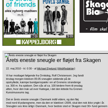
Årets eneste sneugle er fløjet fra Skagen
22. maj 2010 - kl. 0:30 - af
Michael Egelund (WebRedaktør)
Vi har modtaget følgende fra Ornitolog, Rolf Christensen: Jeg fandt
tirsdag morgen klokken 05:05 sneuglen siddende på de
opskyllede,
kæmpe bundgarnspæle i en af Grenens strandenge
ca. 300 m. fra spidsen. Den sås af ca. 100 birdere frem til onsdag
aften, hvor den trak ud over Kattegat, i det den lettede fra Grenen
Kunstmuseums tag.
Det er årets eneste sneugle i Danmark indtil videre, og den fløj
mod nord til polaregnene, men da den er klækket i 2009, skal den nok ikke yngle i år.
Sneuglen ses ikke årligt i Danmark, hvor bedste sted er Skagen med 30+ fund gennem