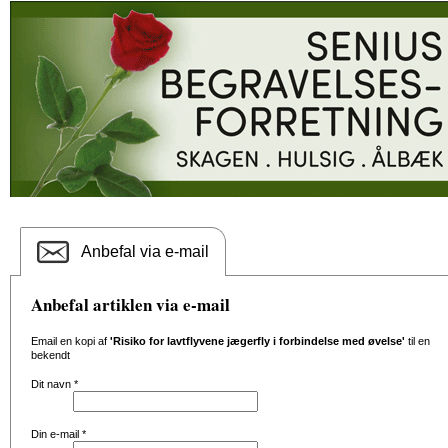
Anbefal via e-mail
Anbefal artiklen via e-mail
Email en kopi af
'Risiko for lavtflyvene jægerfly i forbindelse med øvelse'
til en
bekendt
Dit navn
*
Din e-mail
*