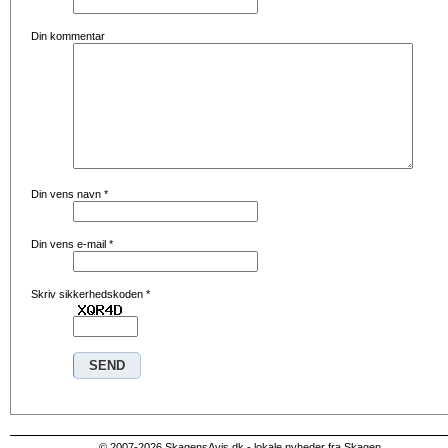
Din kommentar
Din vens navn
*
Din vens e-mail
*
Skriv sikkerhedskoden
*
© 2007-2026 SkagensAvis.dk - lokale nyheder fra Skagen