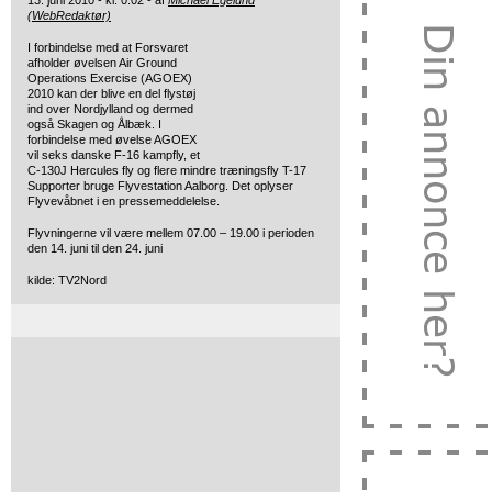
13. juni 2010 - kl. 0:02 - af
Michael Egelund
(WebRedaktør)
I forbindelse med at Forsvaret
afholder øvelsen Air Ground
Operations Exercise (AGOEX)
2010 kan der
blive en del flystøj
ind over Nordjylland og dermed
også Skagen og Ålbæk. I
forbindelse med øvelse AGOEX
vil seks danske F-16 kampfly, et
C-130J Hercules fly og flere mindre træningsfly T-17
Supporter bruge Flyvestation Aalborg. Det oplyser
Flyvevåbnet i en pressemeddelelse.
Flyvningerne vil være mellem 07.00 – 19.00 i perioden
den 14. juni til den 24. juni
kilde: TV2Nord