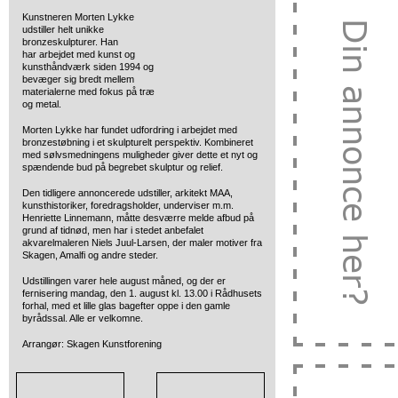
Kunstneren Morten Lykke
udstiller helt unikke
bronzeskulpturer. Han
har
arbejdet med kunst og
kunsthåndværk siden 1994 og
bevæger sig bredt mellem
materialerne med fokus på træ
og metal.
Morten Lykke har fundet udfordring i arbejdet med
bronzestøbning i et skulpturelt perspektiv. Kombineret
med sølvsmedningens muligheder giver dette et nyt og
spændende bud på begrebet skulptur og relief.
Den tidligere annoncerede udstiller, arkitekt MAA,
kunsthistoriker, foredragsholder, underviser m.m.
Henriette Linnemann, måtte desværre melde afbud på
grund af tidnød, men har i stedet anbefalet
akvarelmaleren Niels Juul-Larsen, der maler motiver fra
Skagen, Amalfi og andre steder.
Udstillingen varer hele august måned, og der er
fernisering mandag, den 1. august kl. 13.00 i Rådhusets
forhal, med et lille glas bagefter oppe i den gamle
byrådssal. Alle er velkomne.
Arrangør: Skagen Kunstforening