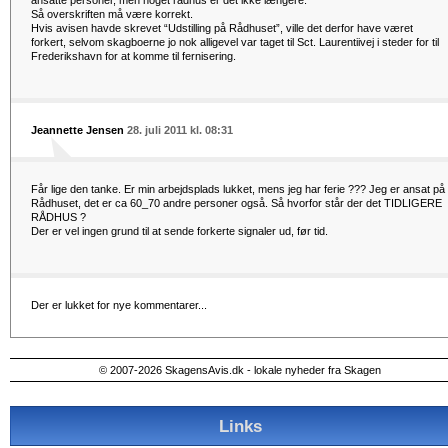
ansatte personer, men noget rådhus er det ikke længere.
Så overskriften må være korrekt.
Hvis avisen havde skrevet “Udstilling på Rådhuset”, ville det derfor have været
forkert, selvom skagboerne jo nok alligevel var taget til Sct. Laurentiivej i steder for til
Frederikshavn for at komme til fernisering.
Jeannette Jensen
28. juli 2011 kl. 08:31
Får lige den tanke. Er min arbejdsplads lukket, mens jeg har ferie ??? Jeg er ansat på
Rådhuset, det er ca 60_70 andre personer også. Så hvorfor står der det TIDLIGERE
RÅDHUS ?
Der er vel ingen grund til at sende forkerte signaler ud, før tid.
Der er lukket for nye kommentarer...
© 2007-2026 SkagensAvis.dk - lokale nyheder fra Skagen
Links