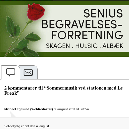
2 kommentarer til “Sommermusik ved stationen med Le
Freak”
Michael Egelund (WebRedaktør)
3. august 2011 kl. 20:54
Selvfølgelig er det den 4. august.