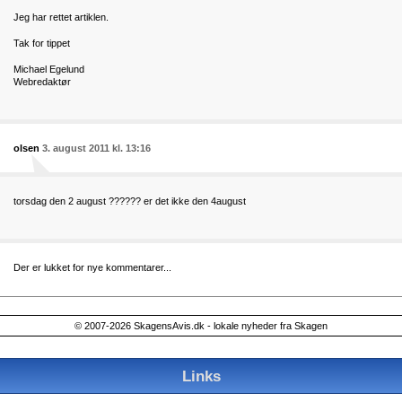
Jeg har rettet artiklen.
Tak for tippet
Michael Egelund
Webredaktør
olsen
3. august 2011 kl. 13:16
torsdag den 2 august ?????? er det ikke den 4august
Der er lukket for nye kommentarer...
© 2007-2026 SkagensAvis.dk - lokale nyheder fra Skagen
Links