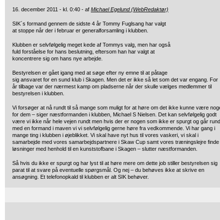
16. december 2011 - kl. 0:40 - af
Michael Egelund (WebRedaktør)
SIK´s formand gennem de sidste 4 år Tommy Fuglsang har valgt
at stoppe når der i februar er generalforsamling i klubben.
Klubben er selvfølgelig meget kede af Tommys valg, men har også
fuld forståelse for hans beslutning, eftersom han har valgt at
koncentrere sig om hans nye arbejde.
Bestyrelsen er gået igang med at søge efter ny emne til at påtage
sig ansvaret for en sund klub i Skagen. Men det er ikke så let som det var engang. For
år tilbage var der nærmest kamp om pladserne når der skulle vælges medlemmer til
bestyrelsen i klubben.
Vi forsøger at nå rundt til så mange som muligt for at høre om det ikke kunne være nog
for dem – siger næstformanden i klubben, Michael S Nielsen. Det kan selvfølgelig godt
være vi ikke når hele vejen rundt men hvis der er nogen som ikke er spurgt og går rund
med en formand i maven vi vi selvfølgelig gerne høre fra vedkommende. Vi har gang i
mange ting i klubben i øjeblikket. Vi skal have nyt hus til vores vaskeri, vi skal i
samarbejde med vores samarbejdspartnere i Skaw Cup samt vores træningslejre finde
løsninger med henhold til en kunststofbane i Skagen – slutter næstformanden.
Så hvis du ikke er spurgt og har lyst til at høre mere om dette job stiller bestyrelsen sig
parat til at svare på eventuelle spørgsmål. Og nej – du behøves ikke at skrive en
ansøgning. Et telefonopkald til klubben er alt SIK behøver.