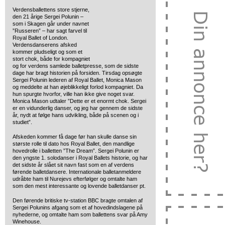
Verdensballettens store stjerne,
den 21 årige Sergei Polunin –
som i Skagen går under navnet
”Russeren” – har sagt farvel til
Royal Ballet of London.
Verdensdanserens afsked
kommer pludseligt og som et
stort chok, både for kompagniet
og for verdens samlede balletpresse, som de sidste
dage har bragt historien på forsiden. Tirsdag opsøgte
Sergei Polunin lederen af Royal Ballet, Monica Mason
og meddelte at han øjeblikkeligt forlod kompagniet. Da
hun spurgte hvorfor, ville han ikke give noget svar.
Monica Mason udtaler ”Dette er et enormt chok. Sergei
er en vidunderlig danser, og jeg har gennem de sidste
år, nydt at følge hans udvikling, både på scenen og i
studiet”.
Afskeden kommer få dage før han skulle danse sin
største rolle til dato hos Royal Ballet, den mandlige
hovedrolle i balletten ”The Dream”. Sergei Polunin er
den yngste 1. solodanser i Royal Ballets historie, og har
det sidste år slået sit navn fast som en af verdens
førende balletdansere. Internationale balletanmeldere
udråbte ham til Nurejevs efterfølger og omtalte ham
som den mest interessante og lovende balletdanser pt.
Den førende britiske tv-station BBC bragte omtalen af
Sergei Polunins afgang som et af hovedindslagene på
nyhederne, og omtalte ham som ballettens svar på Amy
Winehouse.