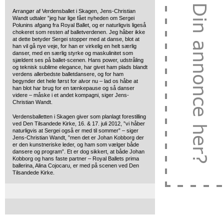
Arrangør af Verdensballet i Skagen, Jens-Christian
Wandt udtaler ”jeg har lige fået nyheden om Sergei
Polunins afgang fra Royal Ballet, og er naturligvis ligeså
chokeret som resten af balletverdenen. Jeg håber ikke
at dette betyder Sergei stopper med at danse, blot at
han vil gå nye veje, for han er virkelig en helt særlig
danser, med en særlig styrke og maskulinitet som
sjældent ses på ballet-scenen. Hans power, udstråling
og teknisk sublime elegance, har givet ham plads blandt
verdens allerbedste balletdansere, og for ham
begynder det hele først for alvor nu – lad os håbe at
han blot har brug for en tænkepause og så danser
videre – måske i et andet kompagni, siger Jens-
Christian Wandt.
Verdensballetten i Skagen giver som planlagt forestilling
ved Den Tilsandede Kirke, 16. & 17. juli 2012, ”vi håber
naturligvis at Sergei også er med til sommer” – siger
Jens-Christian Wandt, ”men det er Johan Kobborg der
er den kunstneriske leder, og ham som vælger både
dansere og program”. Et er dog sikkert, at både Johan
Kobborg og hans faste partner – Royal Ballets prima
ballerina, Alina Cojocaru, er med på scenen ved Den
Tilsandede Kirke.