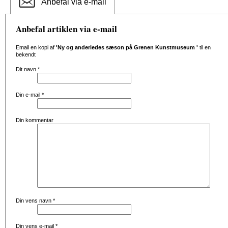
Anbefal via e-mail
Anbefal artiklen via e-mail
Email en kopi af
'Ny og anderledes sæson på Grenen Kunstmuseum '
til en
bekendt
Dit navn
*
Din e-mail
*
Din kommentar
Din vens navn
*
Din vens e-mail
*