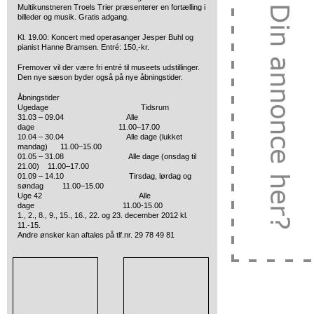
Multikunstneren Troels Trier præsenterer en fortælling i
billeder og musik. Gratis adgang.
Kl. 19.00: Koncert med operasanger Jesper Buhl og
pianist Hanne Bramsen. Entré: 150,-kr.
Fremover vil der være fri entré til museets udstillinger.
Den nye sæson byder også på nye åbningstider.
Åbningstider
Ugedage Tidsrum
31.03 – 09.04 Alle
dage 11.00–17.00
10.04 – 30.04 Alle dage (lukket
mandag) 11.00–15.00
01.05 – 31.08 Alle dage (onsdag til
21.00) 11.00–17.00
01.09 – 14.10 Tirsdag, lørdag og
søndag 11.00–15.00
Uge 42 Alle
dage 11.00-15.00
1., 2., 8., 9., 15., 16., 22. og 23. december 2012 kl.
11.-15.
Andre ønsker kan aftales på tlf.nr. 29 78 49 81