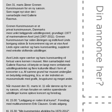
Den 31. marts åbner Grenen
Kunstmuseum for en ny sæson.
Som noget nyt sker det i
samarbejde med Gallerie
Rasmus.
Grenen Kunstmuseum er et
privat kunstmuseum, Danmarks
mest unikt beliggende udstillingssted, grundlagt i 1977
af marinemaleren Axel Lind (1907-2011). Grenen
Kunstmuseum har siden åbningen og indtil Axel Linds
bortgang sidste år koncentreret sig om at vise Axel
Linds egne værker og hans kunstsamling, suppleret
med enkelte skiftende udstillinger.
Axel Linds egne værker og hans kunstsamling vil
fortsat være kernen i museet. Men samarbejdet med
Gallerie Rasmus vil betyde en langt mere omfattende
udstillingsaktivitet og flere kulturelle tilbud i form af
koncerter o.a. Af samme grund har museet undergået
en betydelig ombygning, bl.a. er der indrettet en
museumsbutik med grafik, brugskunst og meget andet.
Når museet den 31. marts kl. 11 slår dørene op for en
ny sæson, vil man foruden en række spændende
udstillinger kunne opleve koncert og foredrag.
Kl. 15.00: ”Lediggang er roden til al kunst”. Foredrag
med multikunstneren Erik Clausen. Gratis adgang.
Kl. 15.30: ”Min kunstneriske afvikling fra 1970-2012”.