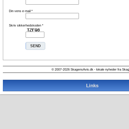
Din vens e-mail
*
Skriv sikkerhedskoden
*
© 2007-2026 SkagensAvis.dk - lokale nyheder fra Ska
Links