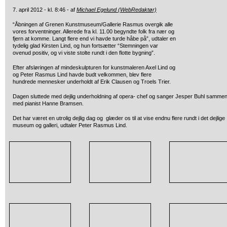
7. april 2012 - kl. 8:46 - af
Michael Egelund (WebRedaktør)
“Åbningen af Grenen Kunstmuseum/Gallerie Rasmus overgik alle
vores forventninger. Allerede fra kl. 11.00 begyndte folk fra nær og
fjern at komme. Langt flere end vi havde turde håbe på”, udtaler en
tydelig glad Kirsten Lind, og hun fortsætter “Stemningen var
ovenud positiv, og vi viste stolte rundt i den flotte bygning”.
Efter afsløringen af mindeskulpturen for kunstmaleren Axel Lind og
og Peter Rasmus Lind havde budt velkommen, blev flere
hundrede mennesker underholdt af Erik Clausen og Troels Trier.
Dagen sluttede med dejlig underholdning af opera- chef og sanger Jesper Buhl samme
med pianist Hanne Bramsen.
Det har været en utrolig dejlig dag og glæder os til at vise endnu flere rundt i det dejlige
museum og galleri, udtaler Peter Rasmus Lind.