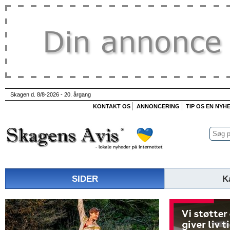
Skagen d. 8/8-2026 - 20. årgang
KONTAKT OS
ANNONCERING
TIP OS EN NYH
SIDER
K