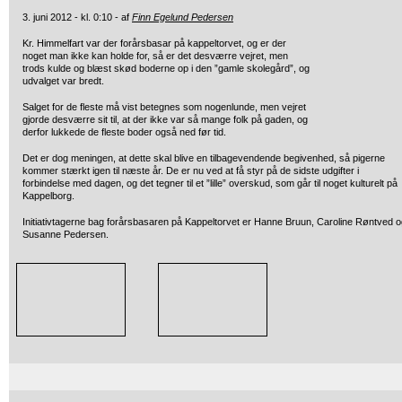
3. juni 2012 - kl. 0:10 - af
Finn Egelund Pedersen
Kr. Himmelfart var der forårsbasar på kappeltorvet, og er der
noget man ikke kan holde for, så er det desværre vejret, men
trods kulde og blæst skød boderne op i den ”gamle skolegård”, og
udvalget var bredt.
Salget for de fleste må vist betegnes som nogenlunde, men vejret
gjorde desværre sit til, at der ikke var så mange folk på gaden, og
derfor lukkede de fleste boder også ned før tid.
Det er dog meningen, at dette skal blive en tilbagevendende begivenhed, så pigerne
kommer stærkt igen til næste år. De er nu ved at få styr på de sidste udgifter i
forbindelse med dagen, og det tegner til et ”lille” overskud, som går til noget kulturelt på
Kappelborg.
Initiativtagerne bag forårsbasaren på Kappeltorvet er Hanne Bruun, Caroline Røntved 
Susanne Pedersen.