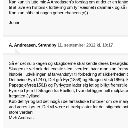
Kan kun tilslutte mig A Anredasen’s forslag om at det er en fant
til at lave en historisk fortælling om fyr væsnet i danmark og så i
Kan kun håbe at nogen griber chancen ;o))
Johnn
A. Andreasen, Strandby
11. september 2012 kl. 10:17
Så er det nu Skagen og skagboerne skal kende deres besøgstid,
Skagen er vel nok det eneste sted i verden, hvor man kan frem
historie i udviklingen af farvandsfyr til forbedring af sikkerheden 
Det hvide Fyr(1747), Det grå Fyr(1858) og Skagen Vest(1956). E
Papegøjefyret(1561) og Fyrlygten lader sig let og billigt fremsti
Fyrskib hjem til Skagen fra Ebeltoft, hvor det ligger helt malp
fregatten Jylland.
Køb det fyr og lad det indgå i de fantastiske historier om de mang
ved vores kyster. Det vil være et trækplaster for det stigende a
store verden!
Mvh Andreas