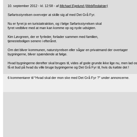
10. september 2012 - kl. 12:58 - af
Michael Egelund (WebRedaktør)
Søfartsstyrelsen overvejer at skille sig af med Det Grå Fyr.
Nu er fyret jo en turistattraktion, og i følge Søfartsstyrelsen skal
fyret vedblive med at man kan komme op og nyde udsigten.
Kim Løvgreen, der er fyrleder, forlader sammen med familien,
tjenesteboligen senere i efteråret.
Om det bliver kommunen, naturstyrelsen eller sågar en privatmand der overtager
bygningerne, bliver spændende at følge.
Hvad bygningerne derefter skal bruges til, vides af gode grunde ikke lige nu, men lad o
få et bud på hvad du ville bruge bygningerne og Det Grå Fyr til, hvis du købte det !
6 kommentarer til “Hvad skal der mon ske med Det Grå Fyr ?” under annoncerne.