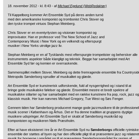
18. november 2012 - kl. 8:43 - af
Michael Egelund (WebRedaktør)
Til Kappelborg kommer Art Ensemble Syd på deres anden turné
med den amerikanske komponist og trombonist Chris Stover og
den tyske trompet virtuos Stephan Meinberg.
Chris Stover er en eventyrlysten og visionær komponist og
improvisator. Han er professor ved The New School of Jazz and
Contemporary Music i New York og en velkendt og efterspurgt
musiker i New Yorks utrolige jazz liv.
Stephan Meinberg er en af Tysklands mest efterspurgte trompetister og behersker alle
instrumentets aspekter både klangligt og teknisk. Begge har samarbejdet med Art
Ensemble Syd før og kemien er overraskende.
Sammenspillet mellem Stover, Meinberg og dette fremragende ensemble fra Countrysid
Metropolis Sønderborg sprudler af musikalitet og glæde.
Art Ensemble Syd er kunstnerisk udforskende, fuld af nysgerrighed og i stand til at
bringe gode musikalske følelser og glæde. Ensemblet mestre et bredt spektre af
musikalske stilarter og har samarbejdet med en række kunstnere fra pop, rock, jazz og
klassisk musik. Her kan nævnes Michael Gregory, Tue West og Søs Fenger.
Gennem tiden har Sønderborg produceret mange gode jazzmusikere til de professionel
musik scener i København og Århus. Det er fra denne tradition at gruppens dygtige
musikere udspringer. Art Ensemble Syd er skabt af Sønderborg musikråd og
komponisten og musikeren Niels Præstholm.
Efter at have eksisteret i tre år er Art Ensemble Syd nu
Sønderborgs
officielle rytmiske
ensemble der støttes af byen og har den officielle pligt til at præsentere jazz og relateret
musik for borgerne i området og til at præsentere Sønderborgområdet for resten af