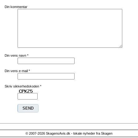
Din kommentar
Din vens navn
*
Din vens e-mail
*
Skriv sikkerhedskoden
*
© 2007-2026 SkagensAvis.dk - lokale nyheder fra Skagen