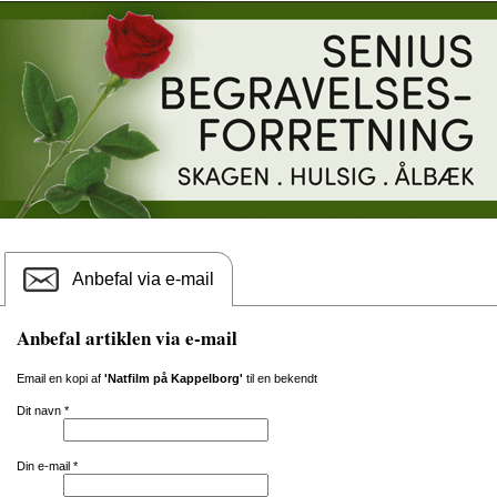
Anbefal via e-mail
Anbefal artiklen via e-mail
Email en kopi af
'Natfilm på Kappelborg'
til en bekendt
Dit navn
*
Din e-mail
*