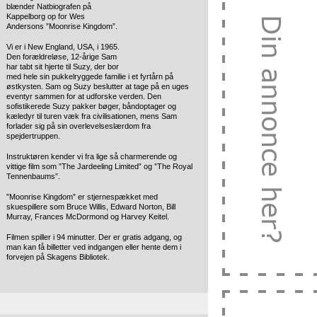
blænder Natbiografen på
Kappelborg op for Wes
Andersons ”Moonrise Kingdom”.
Vi er i New England, USA, i 1965.
Den forældreløse, 12-årige Sam
har tabt sit hjerte til Suzy, der bor
med hele sin pukkelryggede familie i et fyrtårn på
østkysten. Sam og Suzy beslutter at tage på en uges
eventyr sammen for at udforske verden. Den
sofistikerede Suzy pakker bøger, båndoptager og
kæledyr til turen væk fra civilisationen, mens Sam
forlader sig på sin overlevelseslærdom fra
spejdertruppen.
Instruktøren kender vi fra lige så charmerende og
vittige film som ”The Jardeeling Limited” og ”The Royal
Tennenbaums”.
”Moonrise Kingdom” er stjernespækket med
skuespillere som Bruce Willis, Edward Norton, Bill
Murray, Frances McDormond og Harvey Keitel.
Filmen spiller i 94 minutter. Der er gratis adgang, og
man kan få billetter ved indgangen eller hente dem i
forvejen på Skagens Bibliotek.