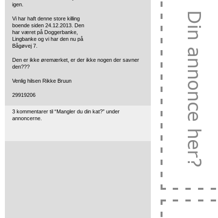
igen.
Vi har haft denne store killing
boende siden 24.12.2013. Den
har været på Doggerbanke,
Lingbanke og vi har den nu på
Bågøvej 7.
Den er ikke øremærket, er der ikke nogen der savner
den???
Venlig hilsen Rikke Bruun
29919206
3 kommentarer til “Mangler du din kat?” under
annoncerne.