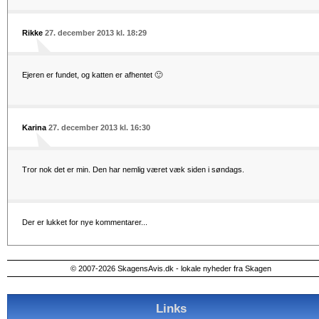
Rikke
27. december 2013 kl. 18:29
Ejeren er fundet, og katten er afhentet 🙂
Karina
27. december 2013 kl. 16:30
Tror nok det er min. Den har nemlig været væk siden i søndags.
Der er lukket for nye kommentarer...
© 2007-2026 SkagensAvis.dk - lokale nyheder fra Skagen
Links