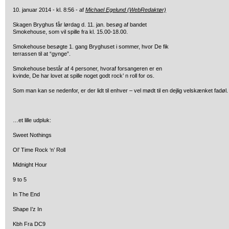
10. januar 2014 - kl. 8:56 - af
Michael Egelund (WebRedaktør)
Skagen Bryghus får lørdag d. 11. jan. besøg af bandet
Smokehouse, som vil spille fra kl. 15.00-18.00.
Smokehouse besøgte 1. gang Bryghuset i sommer, hvor De fik
terrassen til at “gynge”.
Smokehouse består af 4 personer, hvoraf forsangeren er en
kvinde, De har lovet at spille noget godt rock’ n roll for os.
Som man kan se nedenfor, er der lidt til enhver – vel mødt til en dejlig velskænket fadøl.
…et lille udpluk:
Sweet Nothings
Ol’ Time Rock ‘n’ Roll
Midnight Hour
9 to 5
In The End
Shape I’z In
Kbh Fra DC9