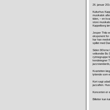
26. januar 2014
Kulturhus Kapp
musikalsk aft
tiden, – en kva
store musikals
Kappelborg lør
Jesper Thilo e
eksponent for 
har han medvir
spillet med Da
Siden 90’erne 
velkendte Bo S
rytmegruppe fo
kendetegner Th
jazzstandards,
Kvartetten læg
lyttende som 
Kort sagt udad
jazzaften. Hu
Koncerten er e
Billetter kan 