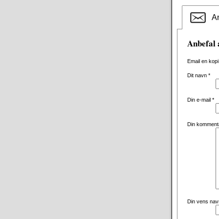
An
Anbefal 
Email en kopi
Dit navn
*
Din e-mail
*
Din komment
Din vens na