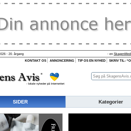
026 - 20. årgang
- en
SkagenMedi
KONTAKT OS
ANNONCERING
TIP OS EN NYHED
SKRIV TIL: “
SIDER
Kategorier