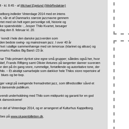
 - kl. 8:45 - af
Michael Egelund (WebRedaktør)
elborg indleder Vinterdage 2014 med en intens
en, når et af Danmarks største jazznavne gennem
rtet med sin helt egen personlige stil, historie og
ke spændvidde -, Jesper Thilo Kvartet, besøger
dag den 8. februar kl. 20.
r kendt i hele den danske jazzverden som
den bedste swing- og mainstream jazz. I over 40 år
ket i utallige sammenhænge med sin tenorsax (klarinet og altsax) og
nmarks Radios Big Band i 23 år.
har Thilo primært dyrket sine egne små grupper; således også her, hvor
tief, Frands Rifbjerg samt Olivier Antunes på tangenter danner suveræn
r den på én gang store, rummelige, fortællende og autoritative tone, der
ilo. – Et alsidigt samarbejde som dækker hele Thilos store repertoire af
 blues og be-bop.
ger vægt på swingende fremadrettet jazz, som tilfredsstiller såvel et
et dansende publikum.
vendt underholdning med Thilo som midtpunkt og garanti for en god
sk danseskoene!
n del af Vinterdage 2014, og er arrangeret af Kulturhus Kappelborg.
købes på
www.skagenbilletten.dk
.