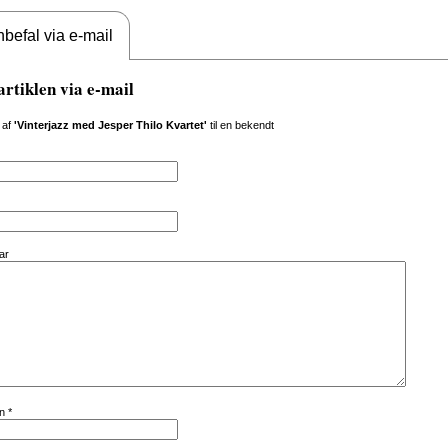
befal via e-mail
artiklen via e-mail
 af
'Vinterjazz med Jesper Thilo Kvartet'
til en bekendt
ar
vn
*