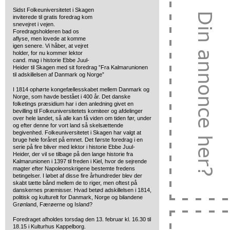
Sidst Folkeuniversitetet i Skagen
inviterede til gratis foredrag kom
snevejret i vejen.
Foredragsholderen bad os
aflyse, men lovede at komme
igen senere. Vi håber, at vejret
holder, for nu kommer lektor
cand. mag i historie Ebbe Juul-
Heider til Skagen med sit foredrag ”Fra Kalmarunionen
til adskillelsen af Danmark og Norge”
I 1814 ophørte kongefællesskabet mellem Danmark og
Norge, som havde bestået i 400 år. Det danske
folketings præsidium har i den anledning givet en
bevilling til Folkeuniversitetets komiteer og afdelinger
over hele landet, så alle kan få viden om tiden før, under
og efter denne for vort land så skelsættende
begivenhed. Folkeuniversitetet i Skagen har valgt at
bruge hele foråret på emnet. Det første foredrag i en
serie på fire bliver med lektor i historie Ebbe Juul-
Heider, der vil se tilbage på den lange historie fra
Kalmarunionen i 1397 til freden i Kiel, hvor de sejrende
magter efter Napoleonskrigene bestemte fredens
betingelser. I løbet af disse fire århundreder blev der
skabt tætte bånd mellem de to riger, men oftest på
danskernes præmisser. Hvad betød adskillelsen i 1814,
politisk og kulturelt for Danmark, Norge og bilandene
Grønland, Færøerne og Island?
Foredraget afholdes torsdag den 13. februar kl. 16.30 til
18.15 i Kulturhus Kappelborg.