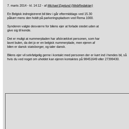
7. marts 2014 - kl. 14:12 - af
Michael Egelund (WebRedaktør)
En Belgisk indregistreret bil blev i går eftermiddags ved 15.30
påkørt mens den holdt på parkeringspladsen ved Rema 1000.
Synderen valgte desværre for bilens ejer at forlade stedet uden at
give sig til kende.
Det er muligt at nummerpladen har afskrækket personen, som har
lavet bulen, da det jo er en belgisk nummerplade, men ejeren af
bilen er dansk statsborger, og taler dansk.
Bilens ejer vil selvfølgelig gerne i kontakt med personen der er kørt ind i hendes bil, så
hvis du ved noget om uheldet kan ejeren kontaktes på 98451649 eller 27399430.