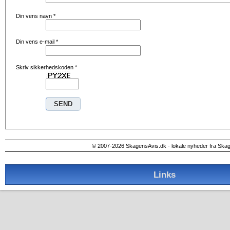
Din vens navn
*
Din vens e-mail
*
Skriv sikkerhedskoden
*
© 2007-2026 SkagensAvis.dk - lokale nyheder fra Ska
Links