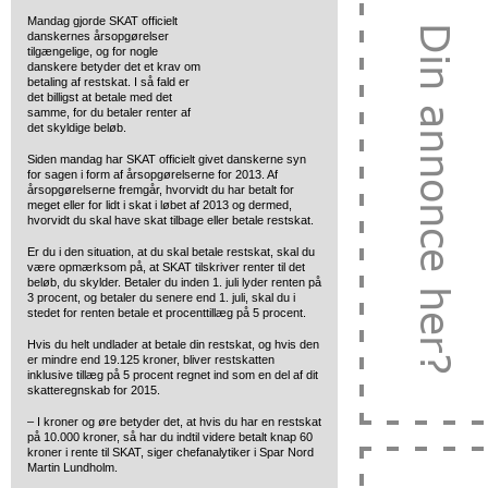
Mandag gjorde SKAT officielt
danskernes årsopgørelser
tilgængelige, og for nogle
danskere betyder det et krav om
betaling af restskat. I så fald er
det billigst at betale med det
samme, for du betaler renter af
det skyldige beløb.
Siden mandag har SKAT officielt givet danskerne syn
for sagen i form af årsopgørelserne for 2013. Af
årsopgørelserne fremgår, hvorvidt du har betalt for
meget eller for lidt i skat i løbet af 2013 og dermed,
hvorvidt du skal have skat tilbage eller betale restskat.
Er du i den situation, at du skal betale restskat, skal du
være opmærksom på, at SKAT tilskriver renter til det
beløb, du skylder. Betaler du inden 1. juli lyder renten på
3 procent, og betaler du senere end 1. juli, skal du i
stedet for renten betale et procenttillæg på 5 procent.
Hvis du helt undlader at betale din restskat, og hvis den
er mindre end 19.125 kroner, bliver restskatten
inklusive tillæg på 5 procent regnet ind som en del af dit
skatteregnskab for 2015.
– I kroner og øre betyder det, at hvis du har en restskat
på 10.000 kroner, så har du indtil videre betalt knap 60
kroner i rente til SKAT, siger chefanalytiker i Spar Nord
Martin Lundholm.