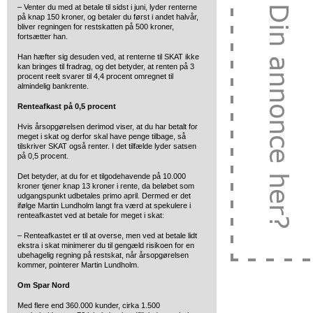
– Venter du med at betale til sidst i juni, lyder renterne
på knap 150 kroner, og betaler du først i andet halvår,
bliver regningen for restskatten på 500 kroner,
fortsætter han.
Han hæfter sig desuden ved, at renterne til SKAT ikke
kan bringes til fradrag, og det betyder, at renten på 3
procent reelt svarer til 4,4 procent omregnet til
almindelig bankrente.
Renteafkast på 0,5 procent
Hvis årsopgørelsen derimod viser, at du har betalt for
meget i skat og derfor skal have penge tilbage, så
tilskriver SKAT også renter. I det tilfælde lyder satsen
på 0,5 procent.
Det betyder, at du for et tilgodehavende på 10.000
kroner tjener knap 13 kroner i rente, da beløbet som
udgangspunkt udbetales primo april. Dermed er det
ifølge Martin Lundholm langt fra værd at spekulere i
renteafkastet ved at betale for meget i skat:
– Renteafkastet er til at overse, men ved at betale lidt
ekstra i skat minimerer du til gengæld risikoen for en
ubehagelig regning på restskat, når årsopgørelsen
kommer, pointerer Martin Lundholm.
Om Spar Nord
Med flere end 360.000 kunder, cirka 1.500