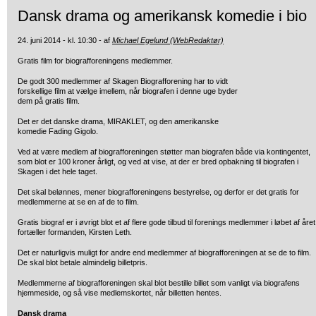
Dansk drama og amerikansk komedie i bio
24. juni 2014 - kl. 10:30 - af
Michael Egelund (WebRedaktør)
Gratis film for biografforeningens medlemmer.
De godt 300 medlemmer af Skagen Biografforening har to vidt
forskellige film at vælge imellem, når biografen i denne uge byder
dem på gratis film.
Det er det danske drama, MIRAKLET, og den amerikanske
komedie Fading Gigolo.
Ved at være medlem af biografforeningen støtter man biografen både via kontingentet,
som blot er 100 kroner årligt, og ved at vise, at der er bred opbakning til biografen i
Skagen i det hele taget.
Det skal belønnes, mener biografforeningens bestyrelse, og derfor er det gratis for
medlemmerne at se en af de to film.
Gratis biograf er i øvrigt blot et af flere gode tilbud til forenings medlemmer i løbet af året
fortæller formanden, Kirsten Leth.
Det er naturligvis muligt for andre end medlemmer af biografforeningen at se de to film.
De skal blot betale almindelig billetpris.
Medlemmerne af biografforeningen skal blot bestille billet som vanligt via biografens
hjemmeside, og så vise medlemskortet, når billetten hentes.
Dansk drama