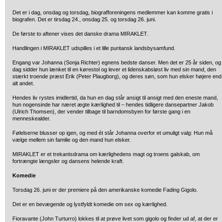
Det er i dag, onsdag og torsdag, biografforeningens medlemmer kan komme gratis i
biografen. Det er tirsdag 24., onsdag 25. og torsdag 26. juni.
De første to aftener vises det danske drama MIRAKLET.
Handlingen i MIRAKLET udspilles i et lille puritansk landsbysamfund.
Engang var Johanna (Sonja Richter) egnens bedste danser. Men det er 25 år siden, og 
dag sidder hun lænket til en kørestol og lever et lidenskabsløst liv med sin mand, den
stærkt troende præst Erik (Peter Plaugborg), og deres søn, som hun elsker højere end
alt andet.
Hendes liv rystes imidlertid, da hun en dag står ansigt til ansigt med den eneste mand,
hun nogensinde har næret ægte kærlighed til – hendes tidligere dansepartner Jakob
(Ulrich Thomsen), der vender tilbage til barndomsbyen for første gang i en
menneskealder.
Følelserne blusser op igen, og med ét står Johanna overfor et umuligt valg: Hun må
vælge mellem sin familie og den mand hun elsker.
MIRAKLET er et trekantsdrama om kærlighedens magt og troens galskab, om
fortrængte længsler og dansens helende kraft.
Komedie
Torsdag 26. juni er der premiere på den amerikanske komedie Fading Gigolo.
Det er en bevægende og lystfyldt komedie om sex og kærlighed.
Fioravante (John Turturro) lokkes til at prøve livet som gigolo og finder ud af, at der er