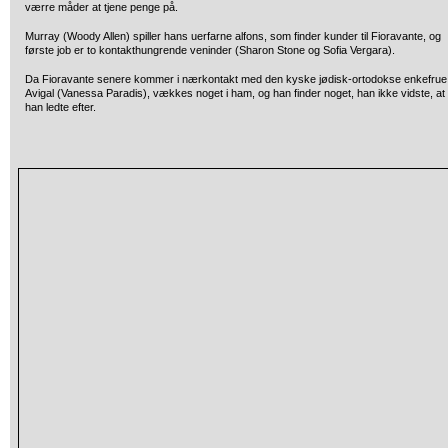
værre måder at tjene penge på.
Murray (Woody Allen) spiller hans uerfarne alfons, som finder kunder til Fioravante, og
første job er to kontakthungrende veninder (Sharon Stone og Sofia Vergara).
Da Fioravante senere kommer i nærkontakt med den kyske jødisk-ortodokse enkefrue
Avigal (Vanessa Paradis), vækkes noget i ham, og han finder noget, han ikke vidste, at
han ledte efter.