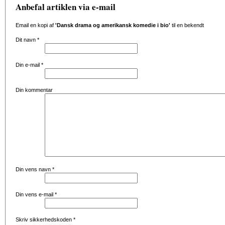
Anbefal artiklen via e-mail
Email en kopi af
'Dansk drama og amerikansk komedie i bio'
til en bekendt
Dit navn
*
Din e-mail
*
Din kommentar
Din vens navn
*
Din vens e-mail
*
Skriv sikkerhedskoden
*