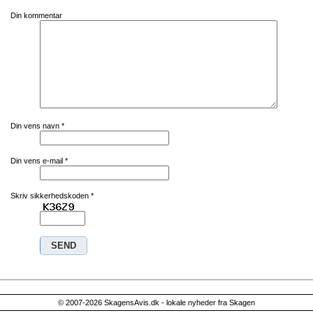
Din kommentar
Din vens navn
*
Din vens e-mail
*
Skriv sikkerhedskoden
*
© 2007-2026 SkagensAvis.dk - lokale nyheder fra Skagen