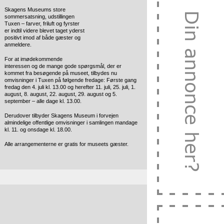
Skagens Museums store
sommersatsning, udstillingen
Tuxen – farver, friluft og fyrster
er indtil videre blevet taget yderst
positivt imod af både gæster og
anmeldere.
For at imødekommende
interessen og de mange gode spørgsmål, der er
kommet fra besøgende på museet, tilbydes nu
omvisninger i Tuxen på følgende fredage: Første gang
fredag den 4. juli kl. 13.00 og herefter 11. juli, 25. juli, 1.
august, 8. august, 22. august, 29. august og 5.
september – alle dage kl. 13.00.
Derudover tilbyder Skagens Museum i forvejen
almindelige offentlige omvisninger i samlingen mandage
kl. 11. og onsdage kl. 18.00.
Alle arrangementerne er gratis for museets gæster.