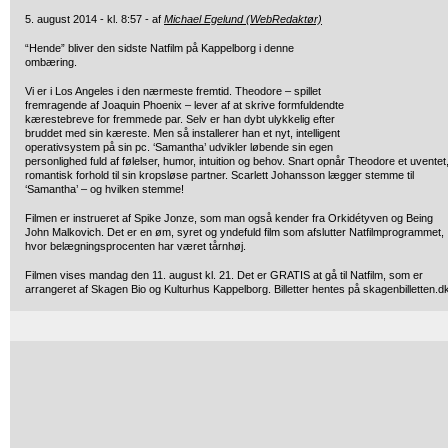
5. august 2014 - kl. 8:57 - af
Michael Egelund (WebRedaktør)
“Hende” bliver den sidste Natfilm på Kappelborg i denne
ombæring.
Vi er i Los Angeles i den nærmeste fremtid. Theodore – spillet
fremragende af Joaquin Phoenix – lever af at skrive formfuldendte
kærestebreve for fremmede par. Selv er han dybt ulykkelig efter
bruddet med sin kæreste. Men så installerer han et nyt, intelligent
operativsystem på sin pc. ‘Samantha’ udvikler løbende sin egen
personlighed fuld af følelser, humor, intuition og behov. Snart opnår Theodore et uventet
romantisk forhold til sin kropsløse partner. Scarlett Johansson lægger stemme til
‘Samantha’ – og hvilken stemme!
Filmen er instrueret af Spike Jonze, som man også kender fra Orkidétyven og Being
John Malkovich. Det er en øm, syret og yndefuld film som afslutter Natfilmprogrammet,
hvor belægningsprocenten har været tårnhøj.
Filmen vises mandag den 11. august kl. 21. Det er GRATIS at gå til Natfilm, som er
arrangeret af Skagen Bio og Kulturhus Kappelborg. Billetter hentes på skagenbilletten.d