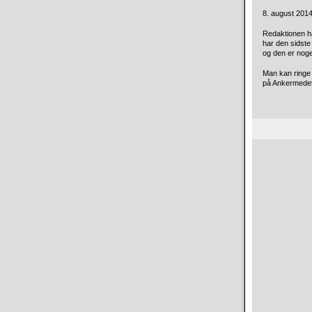
8. august 2014 
Redaktionen ha
har den sidste
og den er nog
Man kan ringe t
på Ankermedet 