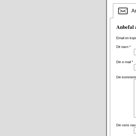
An
Anbefal 
Email en kopi
Dit navn
*
Din e-mail
*
Din komment
Din vens na