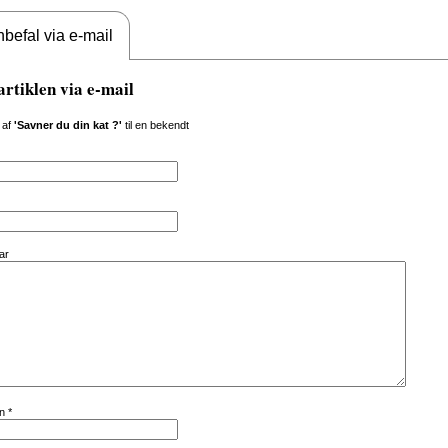
befal via e-mail
artiklen via e-mail
 af
'Savner du din kat ?'
til en bekendt
ar
vn
*