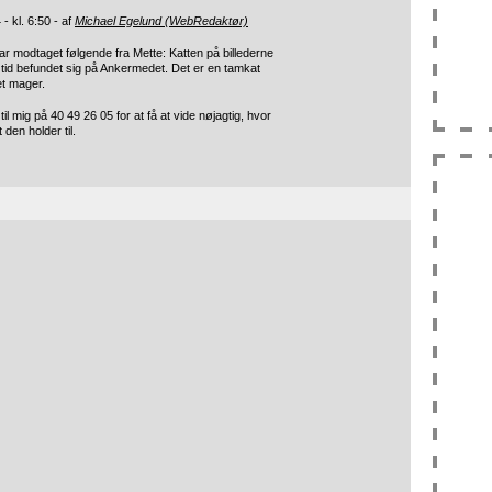
- kl. 6:50 - af
Michael Egelund (WebRedaktør)
r modtaget følgende fra Mette: Katten på billederne
 tid befundet sig på Ankermedet. Det er en tamkat
et mager.
il mig på 40 49 26 05 for at få at vide nøjagtig, hvor
den holder til.