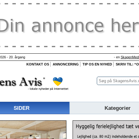
026 - 20. årgang
- en
SkagenMedi
KONTAKT OS
ANNONCERING
TIP OS EN NYHED
SKRIV TIL: “
SIDER
Kategorier