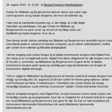
28. august 2014 - kl. 11:08 - af
Michael Egelund (WebRedaktør)
Center for Bibliotek og Borgerservice læsser deres nye super seje
cykel og kører ud og møder borgerne, der hvor de befinder sig.
I takt med at samfundet forandre sig, er det vigtigt, at vi alle følger
med tiden og udviklingen. Det gør Center for Bibliotek og
Borgerservice nu alvor ud af, og vil som et nyt tiltag rykke ud i
bybilledet og møde borgerne, hvor de er.
Som første skridt i denne udvikling har Bibliotek og Borgerservice anskaffet sig en cyke
som blandt andet er udstyret en bærbar computer, og en sikker netforbindelse, hvilket
gør cyklen til en rullende og fleksibel arbejdsplads.
I første omgang skal cyklen bruges til at hjælpe kommunens borgere med Digital Post,
der netop nu er et højaktuelt emne. Digital Post bliver obligatorisk for alle borgere over 
år fra den 1. november, og Biblioteket og Borgerservice vil gøre alt for at hjælpe
kommunens borgere godt i gang og samtidig gøre øge bevidstheden om brugen af
kommunens digitale løsninger.
”Det er vigtigt for Biblioteket og Borgerservice at komme rundt til så mange borgere so
muligt, og torsdag den 28. august kl.10.00 kan cyklen for første gang opleves i aktion
ved Posthuset og Fakta i Frederikshavn. I fremtiden kan cyklen findes på mange
forskellige lokationer rundt omkring i kommunen” udtaler Centerchef Anette Ravnholt.
Udover at hjælpe borgerne med Digital Post, vil man fremover kunne møde cyklen ved
forskellige events og arrangementer, hvor der er mulighed for at komme forbi til en snak
om, hvad Biblioteket og Borgerservice kan gøre for dig. Du kan se hele tourplanen på
kommunens hjemmeside frederikshavn.dk samt bibliotekets hjemmeside
bibl.frederikshavn.dk.