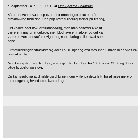
4. september 2014 - kl. 11:01 - af
Finn Egelund Pedersen
Så er det ved at være op over med tilmelding til dette efterårs
firmabowling turnering. Den populære turnering starter på tirsdag,
Det kaldes godt nok for firmabowling, men man behøver ikke at
være et firma for at deltage, men blot have en makker og det kan
være en ven, bedstefar, svigermor, nabo, kollega eller hvad som
helst.
Firmaturneringen strækker sig over ca. 10 uger og afsluttes med Finalen der spilles en
fastsat lørdag.
Man kan spille enten tirsdage, onsdage eller torsdage fra 19.00 til ca. 21.00 og det er
både hyggeligt og sjovt.
Du kan stadig nå at tilmelde dig til turneringen – klik på dette
link
, for at læse mere om
turneringen og hvordan du kan deltage.