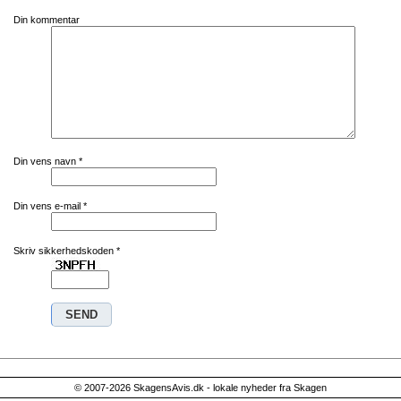
Din kommentar
Din vens navn
*
Din vens e-mail
*
Skriv sikkerhedskoden
*
© 2007-2026 SkagensAvis.dk - lokale nyheder fra Skagen