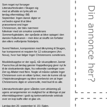
Som noget nyt forsøger
Litteraturfestivalen i Skagen sig
med at afholde en lyrikcafé en
lørdag eftermiddag i Blå
September. Ingen dansk digter er
vel bedre egnet til at blive
præsenteret end Inger
Christensen, der blev nærmest
folkekær med sin smukke sonetkrans
Sommerfugledalen,
der opnåede at blive optaget i den
danske Kulturkanon – men ikke at skaffe sin forfatter
den ellers velfortjente Nobelpris.
Svend Nielsen, komponisten med tilknytning til Skagen,
har komponeret et requiem for 12 solosangere (Ars
Nova), hvor han følger Inger Christensens sonetkrans.
Musikledsagelse er der også, når skuespilleren
Jannie
Faurschou
på lørdag gæster Kappelborgog giver nyt liv
til de skelsættende digte, fra velkendte samlinger som
Det
og
Alfabet
med flere. Nogle vil måske opfatte Inger
Christensen som en elitær lyriker, men de kunne slå op
i Højskolesangbogen og blive overbevist om at Inger
Christensens digte er universelle, med bud til os alle.
Litteraturfestivalen giver således som afslutning på
ugens arrangementer en mulighed for at tilbringe et par
eftermiddagstimer i godt og tankevækkende selskab
over en kop kaffe eller et glas vin.
Lørdag den 20. september kl. 15 i Salen
.