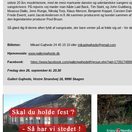
sidste 20 års musikhistorie, med de mest markante danske og udenlandske sangere o
sangskrivere. På rejsens vej møder man både Laid Back, Tim Stahl, og John Guldberg,
Muassa Diallo, Jens Runge, Nikolaj Torp, Klaus Menzer, Benjamin Koppel, Carsten Dahl
Frede Ewertt, samt Jacob Andersen m.fl. Alt sammen produceret og bundet sammen af
den legendariske producer Poul Bruun.
Så glæd dig til denne aften fyldt af sangskatte, der bare venter på at folde sig ud – for di
Billetter:
Mikael Gajhede 24 45 15 10 eller
mikaelgajhede@gmail.com
Hjemmeside
:
www.gallerigajhede.dk
Facebook
:
https://www.facebook.com/gallerigajhede#!/group.php?gid=173917488
Fredag den 26. september kl. 20.30
Galleri Gajhede, Vestre Strandvej 18, 9990 Skagen