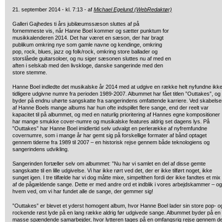
21. september 2014 - kl. 7:13 - af
Michael Egelund (WebRedaktør)
Galleri Gajhedes ti års jubilæumssæson sluttes af på
fornemmeste vis, når Hanne Boel kommer og sætter punktum for
musikkalenderen 2014. Det har været en sæson, der har bragt
publikum omkring nye som gamle navne og kendinge, omkring
pop, rock, blues, jazz og folk/rock, omkring store ballader og
storslåede guitarsoloer, og nu siger sæsonen sluttes nu af med en
aften i selskab med den livskloge, danske sangerinde med den
store stemme.
Hanne Boel indledte det musikalske år 2014 med at udgive en række helt nyfundne ikk
tidligere udgivne numre fra perioden 1989-2007. Albummet har fået titlen ”Outtakes”, og
byder på endnu uhørte sangskatte fra sangerindens omfattende karriere. Ved skabelse
af Hanne Boels mange albums har hun ofte indspillet flere sange, end der reelt var
kapacitet til på albummet, og med en naturlig prioritering af Hannes egne kompositioner
har mange smukke cover-numre og musikalske features aldrig set dagens lys. På
”Outtakes” har Hanne Boel imidlertid selv udvalgt en perlerække af nyfremfundne
covernumre, som i mange år har gemt sig på forskellige formater af bånd optaget
gennem tiderne fra 1989 til 2007 – en historisk rejse gennem både teknologiens og
sangerindens udvikling.
Sangerinden fortæller selv om albummet: ”Nu har vi samlet en del af disse gemte
sangskatte til en lille udgivelse. Vi har ikke rørt ved det, der er ikke tilført noget, ikke
sunget igen. I tre tilfælde har vi dog måtte mixe, simpelthen fordi der ikke fandtes et mix
af de pågældende sange. Dette er med andre ord et indblik i vores arbejdskammer – og
hvem ved, om vi har fundet alle de sange, der gemmer sig!
”Outtakes” er blevet et yderst homogent album, hvor Hanne Boel lader sin store pop- o
rockende røst lyde på en lang række aldrig før udgivede sange. Albummet byder på en
masse spændende samarbejder, hvor lytteren tages på en omfangsrig rejse gennem d