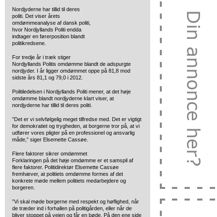
Nordjyderne har tillid til deres
politi. Det viser årets
omdømmeanalyse
af dansk politi,
hvor Nordjyllands Politi endda
indtager en førerposition blandt
politikredsene.
For tredje år i træk stiger
Nordjyllands Politis omdømme blandt de adspurgte
nordjyder. I år ligger omdømmet oppe på 81,8 mod
sidste års 81,1 og 79,0 i 2012.
Politiledelsen i Nordjyllands Politi mener, at det høje
omdømme blandt nordjyderne klart viser, at
nordjyderne har tillid til deres politi.
”Det er vi selvfølgelig meget tilfredse med. Det er vigtigt
for demokratiet og trygheden, at borgerne tror på, at vi
udfører vores pligter på en professionel og ansvarlig
måde,” siger Elsemette Cassøe.
Flere faktorer sikrer omdømmet
Forklaringen på det høje omdømme er et samspil af
flere faktorer. Politidirektør Elsemette Cassøe
fremhæver, at politiets omdømme formes af det
konkrete møde mellem politiets medarbejdere og
borgeren.
”Vi skal møde borgerne med respekt og høflighed, når
de træder ind i forhallen på politigården, eller når de
bliver stoppet på vejen og får en bøde. På den ene side