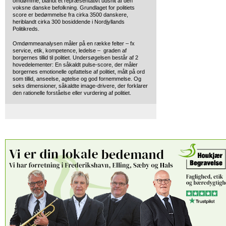
omdømme, blandt et repræsentativt udsnit af den
voksne danske befolkning. Grundlaget for politiets
score er bedømmelse fra cirka 3500 danskere,
heriblandt cirka 300 bosiddende i Nordjyllands
Politikreds.
Omdømmeanalysen måler på en række felter – fx
service, etik, kompetence, ledelse – graden af
borgernes tillid til politiet. Undersøgelsen består af 2
hovedelementer: En såkaldt pulse-score, der måler
borgernes emotionelle opfattelse af politiet, målt på ord
som tillid, anseelse, agtelse og god fornemmelse. Og
seks dimensioner, såkaldte image-drivere, der forklarer
den rationelle forståelse eller vurdering af politiet.