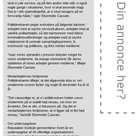
skal vi yde service, og på den anden side står vi også
nogle gange i situationer, hvor vi skal anvende magt.
Det er i dét spændingsfelt, at vi skal navigere på en
forsvarlig måde,” siger Elsemette Cassøe.
Politidirektøren peger endvidere på følgende faktorer:
arbejdet med at styrke servicekulturen, arbejdet med at
udvikle politiarbejdet, så det harmonerer med tidens
kriminalitetsudfordringer og arbejdet med at styrke
relationerne til centrale samarbejdspartnere, fx
kommuner og politikere, og ikke mindst medierne.
”Især vores optræden i pressen betyder meget for
vores omdømme, da mange mennesker får deres
opfattelse af vores arbejde gennem medierne,” tilføjer
Elsemette Cassøe.
Medarbejdernes fortjeneste
Politidirektøren tilføjer, at det afgørende ikke er, om
omdømme-scoren flytter sig nogle få decimaler fra år til
år.
”Det væsentlige er, at vi i politikredsen holder vores
omdømme på et stabilt højt niveau, set over en
årrække. Det er dét, vi fokuserer på. Og det er
medarbejdernes fortjeneste, at vi ligger på et flot højt
niveau,” fastslår Elsemette Cassøe.
Om undersøgelsen
Reputation Institute gennemfører hvert år en
undersøgelse af 40 offentlige organisationers