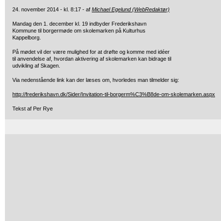
24. november 2014 - kl. 8:17 - af
Michael Egelund (WebRedaktør)
Mandag den 1. december kl. 19 indbyder Frederikshavn
Kommune til borgermøde om skolemarken på Kulturhus
Kappelborg.
På mødet vil der være mulighed for at drøfte og komme med idéer
til anvendelse af, hvordan aktivering af skolemarken kan bidrage til
udvikling af Skagen.
Via nedenstående link kan der læses om, hvorledes man tilmelder sig:
http://frederikshavn.dk/Sider/Invitation-til-borgerm%C3%B8de-om-skolemarken.aspx
Tekst af Per Rye