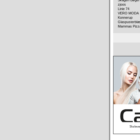
Skagen Bøger 
zjoos
Linie 74
VERO MODA
Konnerup
Glaspusterbl
Mammas Pizz