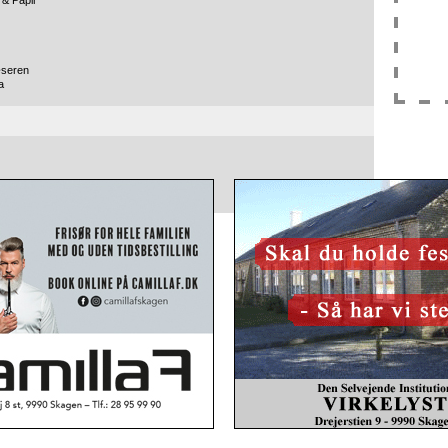
& Papir
æseren
a