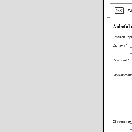
An
Anbefal 
Email en kopi
Dit navn
*
Din e-mail
*
Din komment
Din vens na