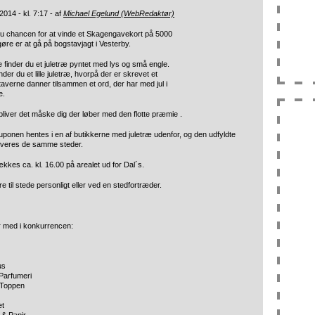
014 - kl. 7:17 - af
Michael Egelund (WebRedaktør)
du chancen for at vinde et Skagengavekort på 5000
 gøre er at gå på bogstavjagt i Vesterby.
 finder du et juletræ pyntet med lys og små engle.
nder du et lille juletræ, hvorpå der er skrevet et
averne danner tilsammen et ord, der har med jul i
e.
bliver det måske dig der løber med den flotte præmie .
onen hentes i en af butikkerne med juletræ udenfor, og den udfyldte
everes de samme steder.
kes ca. kl. 16.00 på arealet ud for Dal´s.
til stede personligt eller ved en stedfortræder.
r med i konkurrencen:
us
 Parfumeri
 Toppen
et