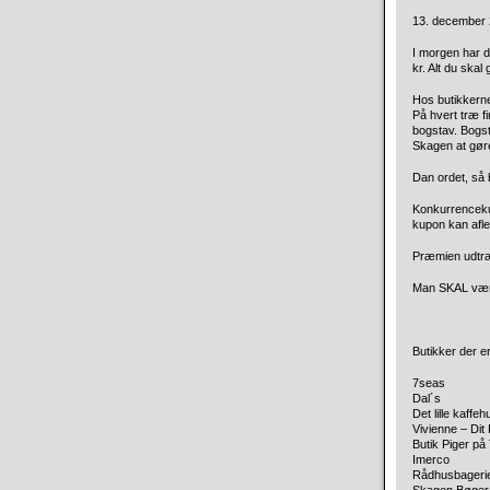
13. december 2
I morgen har 
kr. Alt du skal
Hos butikkerne
På hvert træ fi
bogstav. Bogst
Skagen at gør
Dan ordet, så 
Konkurrencekup
kupon kan afl
Præmien udtræk
Man SKAL være 
Butikker der e
7seas
Dal´s
Det lille kaffeh
Vivienne – Dit
Butik Piger på
Imerco
Rådhusbageri