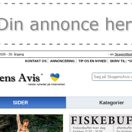
026 - 20. årgang
- en
SkagenMedi
KONTAKT OS
ANNONCERING
TIP OS EN NYHED
SKRIV TIL: “
SIDER
Kategorier