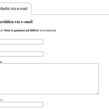
befal via e-mail
artiklen via e-mail
 af
'Vind et gavekort på 5000 kr'
til en bekendt
ar
vn
*