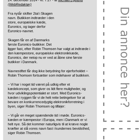
24. december 2014 - kl. 7:27 - af
Michael Egelund
(WebRedaktør)
Fra nytår skifter 2tal i Skagen
navn. Butikken indtræder i den
store, europæiske kæde,
Euronics, og tager derfor
Euronics-navnet.
Skagen får en af Danmarks
første Euronics-butikker. Det
ligger fast, efter Robin Thomsen har valgt at indtræde i
den kæmpestore, europæiske elektronikkæde,
Euronics, der netop nu er ved at åbne sine første
butikker i Danmark.
Navnestiftet får dog ikke betydning for ejerforholdet –
Robin Thomsen fortsætter som indehaver af butikken.
– Vi har i noget tid været på udkig efter et
kædekoncept, som giver os lidt flere muligheder, og
hvor udviklingspotentialet er stort. Med Euronics-
kæden i ryggen får vi de helt rette betingelser for at
bevare en konkurrencedygtig elektronikforretning i
byen, siger Robin Thomsen og tilføjer:
– Vi går en meget spændende tid i møde. Euronics-
kæden er kæmpestor i Europa, men i Danmark er vi
helt nye. Så det kommer naturligvis til at kræve nogle
kræfter at slå vores navn fast i kundernes bevidsthed,
siger Robin Thomsen.