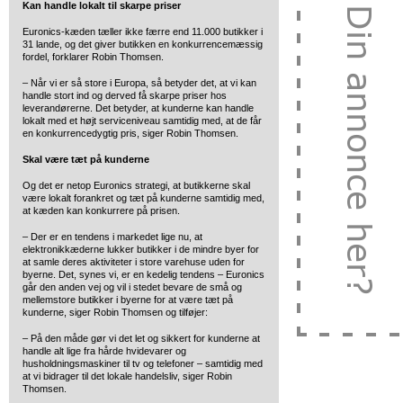
Kan handle lokalt til skarpe priser
Euronics-kæden tæller ikke færre end 11.000 butikker i
31 lande, og det giver butikken en konkurrencemæssig
fordel, forklarer Robin Thomsen.
– Når vi er så store i Europa, så betyder det, at vi kan
handle stort ind og derved få skarpe priser hos
leverandørerne. Det betyder, at kunderne kan handle
lokalt med et højt serviceniveau samtidig med, at de får
en konkurrencedygtig pris, siger Robin Thomsen.
Skal være tæt på kunderne
Og det er netop Euronics strategi, at butikkerne skal
være lokalt forankret og tæt på kunderne samtidig med,
at kæden kan konkurrere på prisen.
– Der er en tendens i markedet lige nu, at
elektronikkæderne lukker butikker i de mindre byer for
at samle deres aktiviteter i store varehuse uden for
byerne. Det, synes vi, er en kedelig tendens – Euronics
går den anden vej og vil i stedet bevare de små og
mellemstore butikker i byerne for at være tæt på
kunderne, siger Robin Thomsen og tilføjer:
– På den måde gør vi det let og sikkert for kunderne at
handle alt lige fra hårde hvidevarer og
husholdningsmaskiner til tv og telefoner – samtidig med
at vi bidrager til det lokale handelsliv, siger Robin
Thomsen.