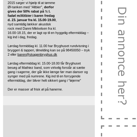
2015 søger vi hjælp til at tømme
Øl-tanken med “Altbier”,
derfor
gives der 50% rabat på ½ l.
fadøl m/Altbier i baren fredag
d. 23. januar fra kl. 15.00-19.00
,
nyd samtidig lækker akustisk
rock med Danni Mikkelsen fra kl.
16.00-18.15, der er lagt op til en hyggelig eftermiddag –
kig ind i dag, fredag.
Lørdag formiddag kl. 11.00 har Bryghuset rundvisning i
bryggeri & tapperi, tilmelding kan se på 98450050 – tryk
2 eller
baren@skagenbryghus.dk
Lørdag eftermiddag kl. 15.00-18.00 får Bryghuset
besøg af Mathiez band, som virkelig forstår at sætte
gang i sagerne, der går ikke længe før man danser og
synger med på numrene. Kig ind til en forrygende
eftermiddag, der bliver helt sikkert gang i “løjerne”
Der er masser af frisk øl på hanerne.