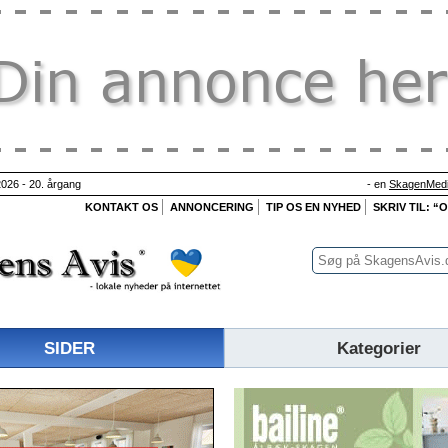
026 - 20. årgang
- en
SkagenMedi
KONTAKT OS
ANNONCERING
TIP OS EN NYHED
SKRIV TIL: “
SIDER
Kategorier