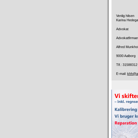
Venlig hilsen
Karina Hedeg
Advokat
Advokatfirmae
Alfred Munkho
9000 Aalborg
Tlf.: 31588312
E-mail:
khh@ad