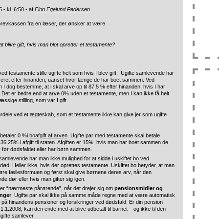
 - kl. 6:50 - af
Finn Egelund Pedersen
brevkassen fra en læser, der ønsker at være
 blive gift, hvis man blot opretter et testamente?
ed testamente stille ugifte helt som hvis I blev gift. Ugifte samlevende har
veret efter hinanden, uanset hvor længe de har boet sammen. Ved
 I dog bestemme, at i skal arve op til 87,5 % efter hinanden, hvis I har
et er bedre end at arve 0% uden et testamente, men I kan ikke få helt
ige stilling, som var I gift.
ordele ved et ægteskab, som et testamente ikke kan give jer som ugifte
betaler 0 %i
boafgift af arven
. Ugifte par med testamente skal betale
36,25% i afgift til staten. Afgiften er 15%, hvis man har boet sammen de
r før dødsfaldet eller har børn sammen.
samlevende har man ikke mulighed for at sidde i
uskiftet bo
ved
ød. Heller ikke, hvis der oprettes testamente. Uskiftet bo betyder, at man
øre fællesformuen og først skal give børnene deres arv, når den
de dør eller hvis man gifter sig igen.
er “nærmeste pårørende”, når det drejer sig om
pensionsmidler og
inger
. Ugifte par skal ikke på samme måde regne med at være automatisk
 på hinandens pensioner og forsikringer ved dødsfald. Er din pension
 1.1.2008, kan den ende med at blive udbetalt til barnet – og ikke til den
ugifte samlever.