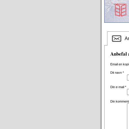
An
Anbefal 
Email en kopi
Dit navn
*
Din e-mail
*
Din komment