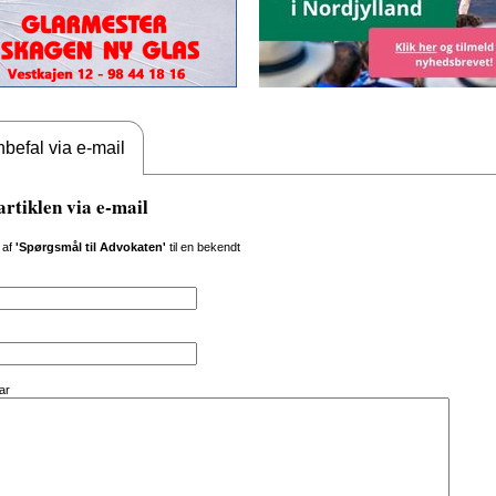
befal via e-mail
artiklen via e-mail
 af
'Spørgsmål til Advokaten'
til en bekendt
ar