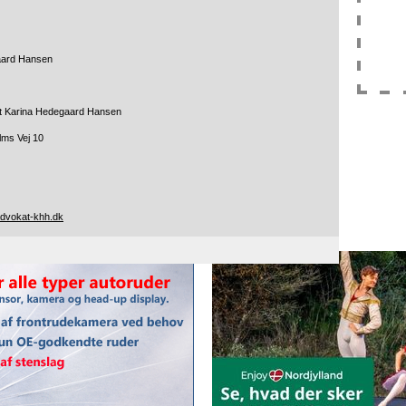
aard Hansen
t Karina Hedegaard Hansen
lms Vej 10
vokat-khh.dk