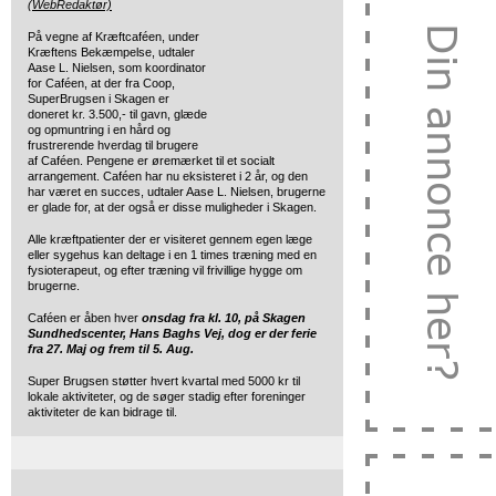
(WebRedaktør)
På vegne af Kræftcaféen, under
Kræftens Bekæmpelse, udtaler
Aase L. Nielsen, som koordinator
for Caféen, at der fra Coop,
SuperBrugsen i Skagen er
doneret kr. 3.500,- til gavn, glæde
og opmuntring i en hård og
frustrerende hverdag til brugere
af Caféen. Pengene er øremærket til et socialt
arrangement. Caféen har nu eksisteret i 2 år, og den
har været en succes, udtaler Aase L. Nielsen, brugerne
er glade for, at der også er disse muligheder i Skagen.
Alle kræftpatienter der er visiteret gennem egen læge
eller sygehus kan deltage i en 1 times træning med en
fysioterapeut, og efter træning vil frivillige hygge om
brugerne.
Caféen er åben hver
onsdag fra kl. 10, på Skagen
Sundhedscenter, Hans Baghs Vej, dog er der ferie
fra 27. Maj og frem til 5. Aug.
Super Brugsen støtter hvert kvartal med 5000 kr til
lokale aktiviteter, og de søger stadig efter foreninger
aktiviteter de kan bidrage til.