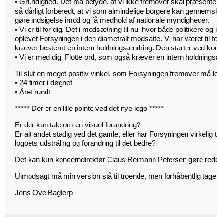
• Grundighed. Det må betyde, at vi ikke fremover skal præsentere
så dårligt forberedt, at vi som almindelige borgere kan gennem
gøre indsigelse imod og få medhold af nationale myndigheder.
• Vi er til for dig. Det i modsætning til nu, hvor både politikere og 
oplevet Forsyningen i den diametralt modsatte. Vi har været til 
kræver bestemt en intern holdningsændring. Den starter ved kon
• Vi er med dig. Flotte ord, som også kræver en intern holdning
Til slut en meget positiv vinkel, som Forsyningen fremover må le
• 24 timer i døgnet
• Året rundt
***** Der er en lille pointe ved det nye logo *****
Er der kun tale om en visuel forandring?
Er alt andet stadig ved det gamle, eller har Forsyningen virkelig t
logoets udstråling og forandring til det bedre?
Det kan kun koncerndirektør Claus Reimann Petersen gøre rede f
Uimodsagt må min version stå til troende, men forhåbentlig tager 
Jens Ove Bagterp