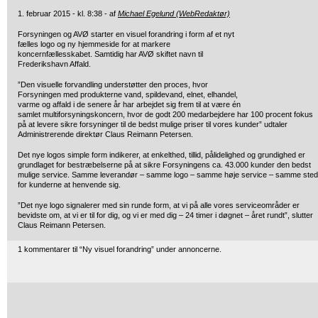
1. februar 2015 - kl. 8:38 - af
Michael Egelund (WebRedaktør)
Forsyningen og AVØ starter en visuel forandring i form af et nyt
fælles logo og ny hjemmeside for at markere
koncernfællesskabet. Samtidig har AVØ skiftet navn til
Frederikshavn Affald.
”Den visuelle forvandling understøtter den proces, hvor
Forsyningen med produkterne vand, spildevand, elnet, elhandel,
varme og affald i de senere år har arbejdet sig frem til at være én
samlet multiforsyningskoncern, hvor de godt 200 medarbejdere har 100 procent fokus
på at levere sikre forsyninger til de bedst mulige priser til vores kunder” udtaler
Administrerende direktør Claus Reimann Petersen.
Det nye logos simple form indikerer, at enkelthed, tillid, pålidelighed og grundighed er
grundlaget for bestræbelserne på at sikre Forsyningens ca. 43.000 kunder den bedst
mulige service. Samme leverandør – samme logo – samme høje service – samme sted
for kunderne at henvende sig.
”Det nye logo signalerer med sin runde form, at vi på alle vores serviceområder er
bevidste om, at vi er til for dig, og vi er med dig – 24 timer i døgnet – året rundt”, slutter
Claus Reimann Petersen.
1 kommentarer til “Ny visuel forandring” under annoncerne.