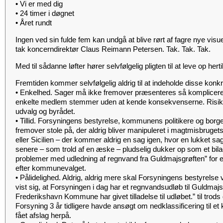
• Vi er med dig
• 24 timer i døgnet
• Året rundt
Ingen ved sin fulde fem kan undgå at blive rørt af fagre nye visuel
tak koncerndirektør Claus Reimann Petersen. Tak. Tak. Tak.
Med til sådanne løfter hører selvfølgelig pligten til at leve op hertil
Fremtiden kommer selvfølgelig aldrig til at indeholde disse konkr
• Enkelhed. Sager må ikke fremover præsenteres så kompliceret 
enkelte medlem stemmer uden at kende konsekvenserne. Risik
udvalg og byrådet.
• Tillid. Forsyningens bestyrelse, kommunens politikere og borge
fremover stole på, der aldrig bliver manipuleret i magtmisbruge
eller Sicilien – der kommer aldrig en sag igen, hvor en lukket sag
senere – som trold af en æske – pludselig dukker op som et bilag
problemer med udledning af regnvand fra Guldmajsgrøften” for e
efter kommunevalget.
• Pålidelighed. Aldrig, aldrig mere skal Forsyningens bestyrelse
vist sig, at Forsyningen i dag har et regnvandsudløb til Guldmajs
Frederikshavn Kommune har givet tilladelse til udløbet.” til tro
Forsyning 3 år tidligere havde ansøgt om nedklassificering til e
fået afslag herpå.