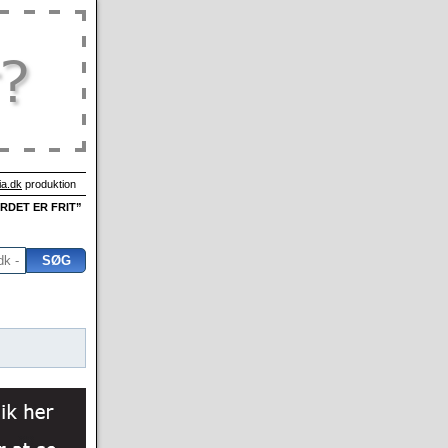
a.dk
produktion
ORDET ER FRIT”