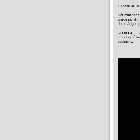
19. februar 201
Når man har se
glæde sig til,
deres årlige o
Det er Lasse V
smugkig på hv
opvisning.