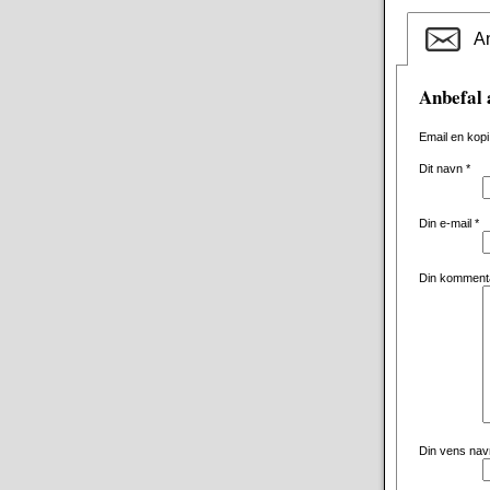
An
Anbefal 
Email en kopi
Dit navn
*
Din e-mail
*
Din komment
Din vens na