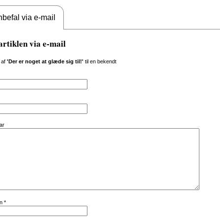
befal via e-mail
artiklen via e-mail
 af
'Der er noget at glæde sig til!'
til en bekendt
ar
vn
*