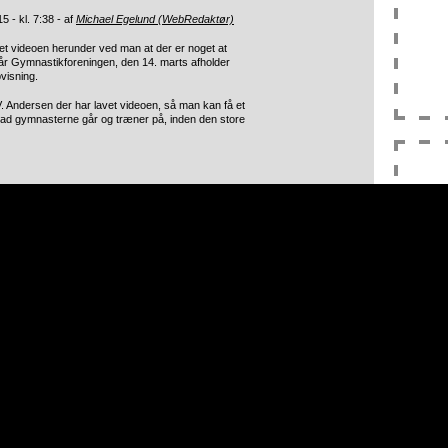
5 - kl. 7:38 - af
Michael Egelund (WebRedaktør)
t videoen herunder ved man at der er noget at
 når Gymnastikforeningen, den 14. marts afholder
pvisning.
. Andersen der har lavet videoen, så man kan få et
ad gymnasterne går og træner på, inden den store