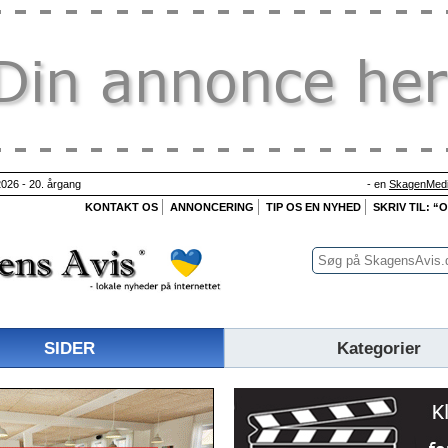
026 - 20. årgang
- en
SkagenMedi
KONTAKT OS
ANNONCERING
TIP OS EN NYHED
SKRIV TIL: “
SIDER
Kategorier