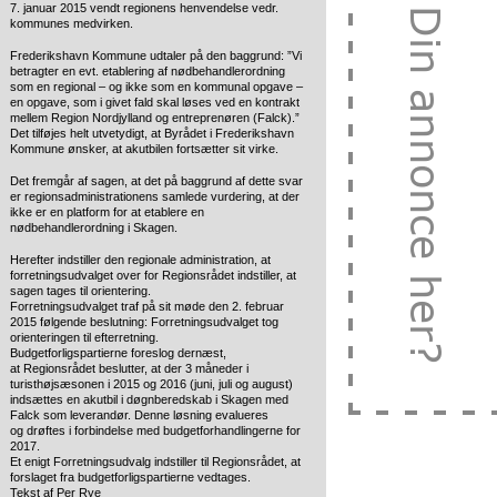
7. januar 2015 vendt regionens henvendelse vedr.
kommunes medvirken.
Frederikshavn Kommune udtaler på den baggrund: ”Vi
betragter en evt. etablering af nødbehandlerordning
som en regional – og ikke som en kommunal opgave –
en opgave, som i givet fald skal løses ved en kontrakt
mellem Region Nordjylland og entreprenøren (Falck).”
Det tilføjes helt utvetydigt, at Byrådet i Frederikshavn
Kommune ønsker, at akutbilen fortsætter sit virke.
Det fremgår af sagen, at det på baggrund af dette svar
er regionsadministrationens samlede vurdering, at der
ikke er en platform for at etablere en
nødbehandlerordning i Skagen.
Herefter indstiller den regionale administration, at
forretningsudvalget over for Regionsrådet indstiller, at
sagen tages til orientering.
Forretningsudvalget traf på sit møde den 2. februar
2015 følgende beslutning: Forretningsudvalget tog
orienteringen til efterretning.
Budgetforligspartierne foreslog dernæst,
at Regionsrådet beslutter, at der 3 måneder i
turisthøjsæsonen i 2015 og 2016 (juni, juli og august)
indsættes en akutbil i døgnberedskab i Skagen med
Falck som leverandør. Denne løsning evalueres
og drøftes i forbindelse med budgetforhandlingerne for
2017.
Et enigt Forretningsudvalg indstiller til Regionsrådet, at
forslaget fra budgetforligspartierne vedtages.
Tekst af Per Rye