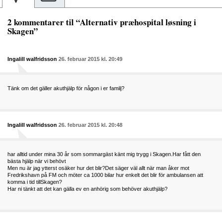
2 kommentarer til “Alternativ præhospital løsning i
Skagen”
Ingalill walfridsson
26. februar 2015 kl. 20:49
Tänk om det gäller akuthjälp för någon i er familj?
Ingalill walfridsson
26. februar 2015 kl. 20:48
har alltid under mina 30 år som sommargäst känt mig trygg i Skagen.Har fått den
bästa hjälp när vi behövt
Men nu är jag ytterst osäker hur det blir?Det säger väl allt när man åker mot
Fredrikshavn på FM och möter ca 1000 bilar hur enkelt det blir för ambulansen att
komma i tid tillSkagen?
Har ni tänkt att det kan gälla ev en anhörig som behöver akuthjälp?