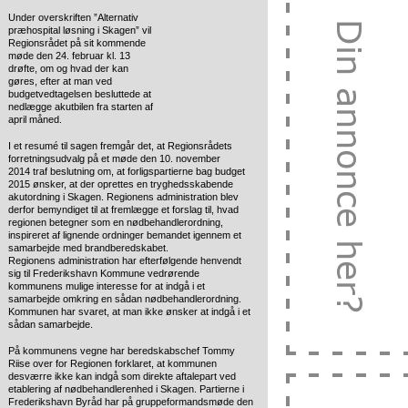
Under overskriften ”Alternativ
præhospital løsning i Skagen” vil
Regionsrådet på sit kommende
møde den 24. februar kl. 13
drøfte, om og hvad der kan
gøres, efter at man ved
budgetvedtagelsen besluttede at
nedlægge akutbilen fra starten af
april måned.
I et resumé til sagen fremgår det, at Regionsrådets
forretningsudvalg på et møde den 10. november
2014 traf beslutning om, at forligspartierne bag budget
2015 ønsker, at der oprettes en tryghedsskabende
akutordning i Skagen. Regionens administration blev
derfor bemyndiget til at fremlægge et forslag til, hvad
regionen betegner som en nødbehandlerordning,
inspireret af lignende ordninger bemandet igennem et
samarbejde med brandberedskabet.
Regionens administration har efterfølgende henvendt
sig til Frederikshavn Kommune vedrørende
kommunens mulige interesse for at indgå i et
samarbejde omkring en sådan nødbehandlerordning.
Kommunen har svaret, at man ikke ønsker at indgå i et
sådan samarbejde.
På kommunens vegne har beredskabschef Tommy
Riise over for Regionen forklaret, at kommunen
desværre ikke kan indgå som direkte aftalepart ved
etablering af nødbehandlerenhed i Skagen. Partierne i
Frederikshavn Byråd har på gruppeformandsmøde den