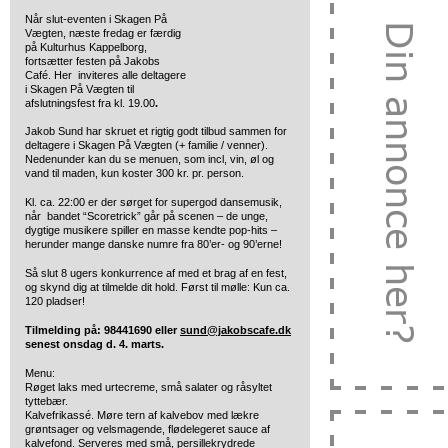
Når slut-eventen i Skagen På
Vægten, næste fredag er færdig
på Kulturhus Kappelborg,
fortsætter festen på Jakobs
Café. Her inviteres alle deltagere
i Skagen På Vægten til
afslutningsfest fra kl. 19.00
.
Jakob Sund har skruet et rigtig godt tilbud sammen for
deltagere i Skagen På Vægten (+ familie / venner).
Nedenunder kan du se menuen, som incl, vin, øl og
vand til maden, kun koster 300 kr. pr. person.
Kl. ca. 22:00 er der sørget for supergod dansemusik,
når bandet “Scoretrick” går på scenen – de unge,
dygtige musikere spiller en masse kendte pop-hits –
herunder mange danske numre fra 80’er- og 90’erne!
Så slut 8 ugers konkurrence af med et brag af en fest,
og skynd dig at tilmelde dit hold. Først til mølle: Kun ca.
120 pladser!
Tilmelding på: 98441690 eller
sund@jakobscafe.dk
senest onsdag d. 4. marts.
Menu:
Røget laks med urtecreme, små salater og råsyltet
tyttebær.
Kalvefrikassé. Møre tern af kalvebov med lækre
grøntsager og velsmagende, flødelegeret sauce af
kalvefond. Serveres med små, persillekrydrede