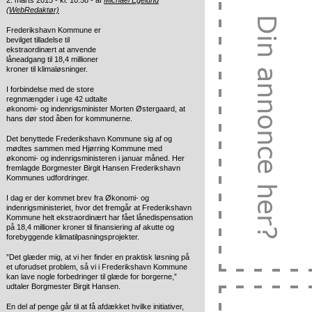
2. marts 2015 - kl. 10:58 - af
Michael Egelund
(WebRedaktør)
Frederikshavn Kommune er
bevilget tilladelse til
ekstraordinært at
anvende
låneadgang til 18,4 millioner
kroner til klimaløsninger.
I forbindelse med de store
regnmængder i uge 42 udtalte
økonomi- og indenrigsminister Morten Østergaard, at
hans dør stod åben for kommunerne.
Det benyttede Frederikshavn Kommune sig af og
mødtes sammen med Hjørring Kommune med
økonomi- og indenrigsministeren i januar måned. Her
fremlagde Borgmester Birgit Hansen Frederikshavn
Kommunes udfordringer.
I dag er der kommet brev fra Økonomi- og
indenrigsministeriet, hvor det fremgår at Frederikshavn
Kommune helt ekstraordinært har fået lånedispensation
på 18,4 millioner kroner til finansiering af akutte og
forebyggende klimatilpasningsprojekter.
”Det glæder mig, at vi her finder en praktisk løsning på
et uforudset problem, så vi i Frederikshavn Kommune
kan lave nogle forbedringer til glæde for borgerne,”
udtaler Borgmester Birgit Hansen.
En del af penge går til at få afdækket hvilke initiativer,