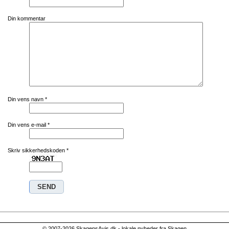
Din kommentar
Din vens navn
*
Din vens e-mail
*
Skriv sikkerhedskoden
*
© 2007-2026 SkagensAvis.dk - lokale nyheder fra Skagen