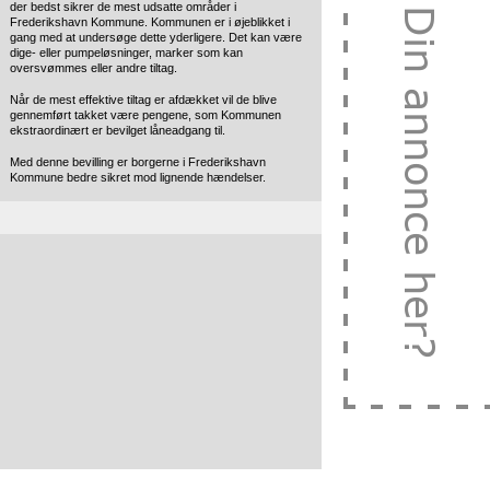
der bedst sikrer de mest udsatte områder i
Frederikshavn Kommune. Kommunen er i øjeblikket i
gang med at undersøge dette yderligere. Det kan være
dige- eller pumpeløsninger, marker som kan
oversvømmes eller andre tiltag.
Når de mest effektive tiltag er afdækket vil de blive
gennemført takket være pengene, som Kommunen
ekstraordinært er bevilget låneadgang til.
Med denne bevilling er borgerne i Frederikshavn
Kommune bedre sikret mod lignende hændelser.