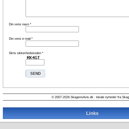
Din vens navn
*
Din vens e-mail
*
Skriv sikkerhedskoden
*
© 2007-2026 SkagensAvis.dk - lokale nyheder fra Ska
Links