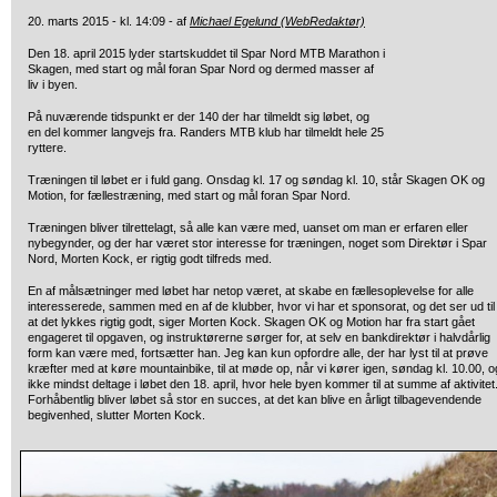
20. marts 2015 - kl. 14:09 - af
Michael Egelund (WebRedaktør)
Den 18. april 2015 lyder startskuddet til Spar Nord MTB Marathon i
Skagen, med start og mål foran Spar Nord og dermed masser af
liv i byen.
På nuværende tidspunkt er der 140 der har tilmeldt sig løbet, og
en del kommer langvejs fra. Randers MTB klub har tilmeldt hele 25
ryttere.
Træningen til løbet er i fuld gang. Onsdag kl. 17 og søndag kl. 10, står Skagen OK og
Motion, for fællestræning, med start og mål foran Spar Nord.
Træningen bliver tilrettelagt, så alle kan være med, uanset om man er erfaren eller
nybegynder, og der har været stor interesse for træningen, noget som Direktør i Spar
Nord, Morten Kock, er rigtig godt tilfreds med.
En af målsætninger med løbet har netop været, at skabe en fællesoplevelse for alle
interesserede, sammen med en af de klubber, hvor vi har et sponsorat, og det ser ud til
at det lykkes rigtig godt, siger Morten Kock. Skagen OK og Motion har fra start gået
engageret til opgaven, og instruktørerne sørger for, at selv en bankdirektør i halvdårlig
form kan være med, fortsætter han. Jeg kan kun opfordre alle, der har lyst til at prøve
kræfter med at køre mountainbike, til at møde op, når vi kører igen, søndag kl. 10.00, o
ikke mindst deltage i løbet den 18. april, hvor hele byen kommer til at summe af aktivitet
Forhåbentlig bliver løbet så stor en succes, at det kan blive en årligt tilbagevendende
begivenhed, slutter Morten Kock.