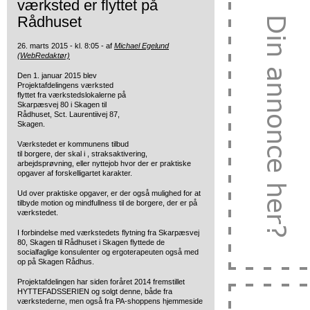
værksted er flyttet på
Rådhuset
26. marts 2015 - kl. 8:05 - af
Michael Egelund
(WebRedaktør)
Den 1. januar 2015 blev
Projektafdelingens værksted
flyttet fra værkstedslokalerne på
Skarpæsvej 80 i Skagen til
Rådhuset, Sct. Laurentiivej 87,
Skagen.
Værkstedet er kommunens tilbud
til borgere, der skal i , straksaktivering,
arbejdsprøvning, eller nyttejob hvor der er praktiske
opgaver af forskelligartet karakter.
Ud over praktiske opgaver, er der også mulighed for at
tilbyde motion og mindfullness til de borgere, der er på
værkstedet.
I forbindelse med værkstedets flytning fra Skarpæsvej
80, Skagen til Rådhuset i Skagen flyttede de
socialfaglige konsulenter og ergoterapeuten også med
op på Skagen Rådhus.
Projektafdelingen har siden foråret 2014 fremstillet
HYTTEFADSSERIEN og solgt denne, både fra
værkstederne, men også fra PA-shoppens hjemmeside