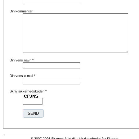
Din kommentar
Din vens navn
*
Din vens e-mail
*
Skriv sikkerhedskoden
*
© 2007-2026 SkagensAvis.dk - lokale nyheder fra Skagen