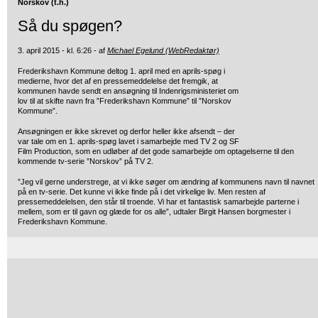
Norskov (t.h.)
Så du spøgen?
3. april 2015 - kl. 6:26 - af
Michael Egelund (WebRedaktør)
Frederikshavn Kommune deltog 1. april med en aprils-spøg i
medierne, hvor det af en pressemeddelelse det fremgik, at
kommunen havde sendt en ansøgning til Indenrigsministeriet om
lov til at skifte navn fra ”Frederikshavn Kommune” til ”Norskov
Kommune”.
Ansøgningen er ikke skrevet og derfor heller ikke afsendt – der
var tale om en 1. aprils-spøg lavet i samarbejde med TV 2 og SF
Film Production, som en udløber af det gode samarbejde om optagelserne til den
kommende tv-serie ”Norskov” på TV 2.
”Jeg vil gerne understrege, at vi ikke søger om ændring af kommunens navn til navnet
på en tv-serie. Det kunne vi ikke finde på i det virkelige liv. Men resten af
pressemeddelelsen, den står til troende. Vi har et fantastisk samarbejde parterne i
mellem, som er til gavn og glæde for os alle”, udtaler Birgit Hansen borgmester i
Frederikshavn Kommune.