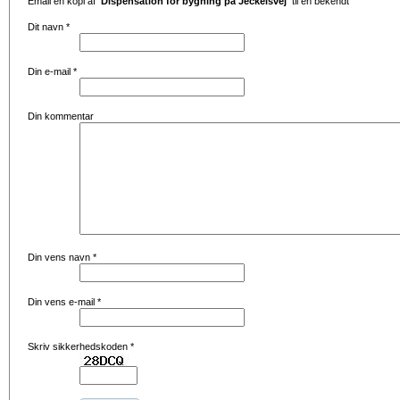
Email en kopi af
'Dispensation for bygning på Jeckelsvej'
til en bekendt
Dit navn
*
Din e-mail
*
Din kommentar
Din vens navn
*
Din vens e-mail
*
Skriv sikkerhedskoden
*