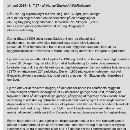
14. april 2015 - kl. 7:17 - af
Michael Egelund (WebRedaktør)
Når Plan- og Miljøudvalget mødes i dag, den 14. april, har udvalget
et punkt på dagsordenen om dispensation på en ansøgning for
om- og tilbygning af ejendommen Jeckelsvej 22 i Skagen. Ejeren
har søgt om principgodkendelse af om- og tilbygning af
eksisterende bolig.
Der er tilbage i 2006 givet byggetilladelse til om- og tilbygning af
ejendommen, og de udvendige renoveringsarbejder blev igangsat i
januar i år. Efter henvendelse fra en nabo blev byggeriet standset i februar, da
byggetilladelsen ikke vurderes at være udnyttet og derfor ikke længere er gældende.
Ejendommen er omfattet af lokalplan fra 1987 og dækker et bevaringsværdigt område i
Højen (Gl. Skagen) og har bl.a. til formål at fastholde og forbedre de nuværende
kvaliteter i og omkring den bevaringsværdige bebyggelse. Den oprindelige bolig er opfø
i 1970 i én etage med 20° saddeltag. Der er i 1985 påbygget en udestue mod syd.
Byggeriet afviger væsentligt fra, hvad der i øvrigt ses i Gl. Skagen eller tilstræbes i
området.
Ejeren ønsker at renovere boligen, så den passer bedre ind i områdets byggestil.
Renoveringen omfatter inddragelse af eksisterende garage mod vest, ændring af
tagkonstruktion på den oprindelige garage, påbygning af tagetage med 2 kviste samt
nedrivning af udestue og opførelse af udskud mod nord og syd. Det ansøgte kræver
dispensation fra flere bestemmelser i lokalplanen, idet den samlede bredde af huset inkl
udskud mod nord og syd bliver ca. 11,6 m mod lokalplanens bestemmelse om en
maksimal samlet bredde på 9,0 m. Desuden kræves dispensationen for taghældning.
Ejeren begrunder bl.a. ansøgning om dispensation med, at han ved renoveringen er
bundet af rammerne på det eksisterende hus, men har forsøgt at skabe et tidstypisk
Skagenshus ud fra et gammelt 60’er hus, så det passer ind i omgivelserne og ikke er