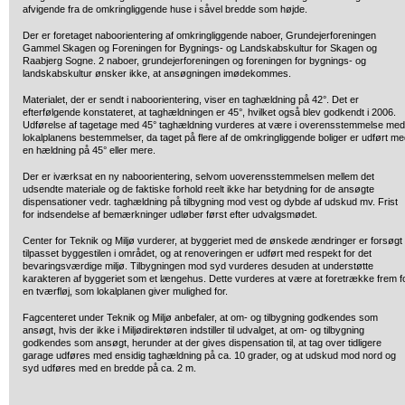
afvigende fra de omkringliggende huse i såvel bredde som højde.
Der er foretaget naboorientering af omkringliggende naboer, Grundejerforeningen
Gammel Skagen og Foreningen for Bygnings- og Landskabskultur for Skagen og
Raabjerg Sogne. 2 naboer, grundejerforeningen og foreningen for bygnings- og
landskabskultur ønsker ikke, at ansøgningen imødekommes.
Materialet, der er sendt i naboorientering, viser en taghældning på 42°. Det er
efterfølgende konstateret, at taghældningen er 45°, hvilket også blev godkendt i 2006.
Udførelse af tagetage med 45° taghældning vurderes at være i overensstemmelse med
lokalplanens bestemmelser, da taget på flere af de omkringliggende boliger er udført m
en hældning på 45° eller mere.
Der er iværksat en ny naboorientering, selvom uoverensstemmelsen mellem det
udsendte materiale og de faktiske forhold reelt ikke har betydning for de ansøgte
dispensationer vedr. taghældning på tilbygning mod vest og dybde af udskud mv. Frist
for indsendelse af bemærkninger udløber først efter udvalgsmødet.
Center for Teknik og Miljø vurderer, at byggeriet med de ønskede ændringer er forsøgt
tilpasset byggestilen i området, og at renoveringen er udført med respekt for det
bevaringsværdige miljø. Tilbygningen mod syd vurderes desuden at understøtte
karakteren af byggeriet som et længehus. Dette vurderes at være at foretrække frem f
en tværfløj, som lokalplanen giver mulighed for.
Fagcenteret under Teknik og Miljø anbefaler, at om- og tilbygning godkendes som
ansøgt, hvis der ikke i Miljødirektøren indstiller til udvalget, at om- og tilbygning
godkendes som ansøgt, herunder at der gives dispensation til, at tag over tidligere
garage udføres med ensidig taghældning på ca. 10 grader, og at udskud mod nord og
syd udføres med en bredde på ca. 2 m.