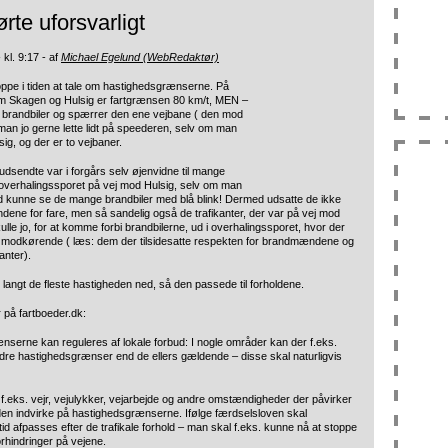
ørte uforsvarligt
 kl. 9:17 - af
Michael Egelund (WebRedaktør)
ppe i tiden at tale om hastighedsgrænserne. På
em Skagen og Hulsig er fartgrænsen 80 km/t, MEN –
 brandbiler og spærrer den ene vejbane ( den mod
an jo gerne lette lidt på speederen, selv om man
ig, og der er to vejbaner.
dsendte var i forgårs selv øjenvidne til mange
å i overhalingssporet på vej mod Hulsig, selv om man
d kunne se de mange brandbiler med blå blink! Dermed udsatte de ikke
ne for fare, men så sandelig også de trafikanter, der var på vej mod
lle jo, for at komme forbi brandbilerne, ud i overhalingssporet, hvor der
odkørende ( læs: dem der tilsidesatte respekten for brandmændene og
anter).
e langt de fleste hastigheden ned, så den passede til forholdene.
 på fartboeder.dk:
serne kan reguleres af lokale forbud: I nogle områder kan der f.eks.
dre hastighedsgrænser end de ellers gældende – disse skal naturligvis
.eks. vejr, vejulykker, vejarbejde og andre omstændigheder der påvirker
den indvirke på hastighedsgrænserne. Ifølge færdselsloven skal
tid afpasses efter de trafikale forhold – man skal f.eks. kunne nå at stoppe
forhindringer på vejene.