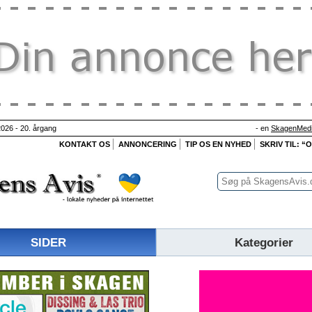
026 - 20. årgang
- en
SkagenMedi
KONTAKT OS
ANNONCERING
TIP OS EN NYHED
SKRIV TIL: “
SIDER
Kategorier