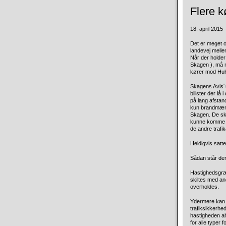
Flere k
18. april 2015 -
Det er meget o
landevej mell
Når der holder
Skagen ), må m
kører mod Huls
Skagens Avis´u
bilister der l
på lang afstan
kun brandmænde
Skagen. De sku
kunne komme m
de andre trafik
Heldigvis satt
Sådan står der
Hastighedsgræn
skiltes med an
overholdes.
Ydermere kan f
trafiksikkerhe
hastigheden al
for alle typer 