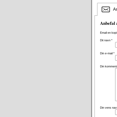
An
Anbefal 
Email en kopi
Dit navn
*
Din e-mail
*
Din komment
Din vens na