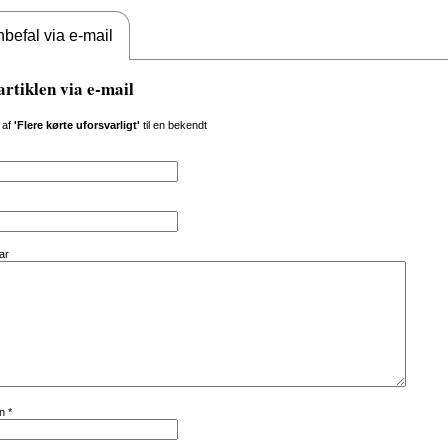
befal via e-mail
artiklen via e-mail
 af
'Flere kørte uforsvarligt'
til en bekendt
ar
vn
*