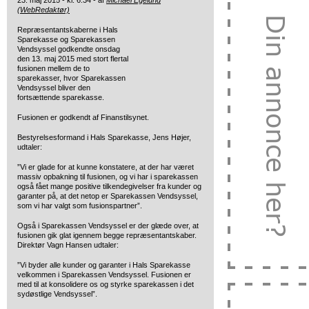
23. maj 2015 - kl. 6:34 - af
Michael Egelund
(WebRedaktør)
Repræsentantskaberne i Hals
Sparekasse og Sparekassen
Vendsyssel godkendte onsdag
den 13. maj 2015 med stort flertal
fusionen mellem de to
sparekasser, hvor Sparekassen
Vendsyssel bliver den
fortsættende sparekasse.
Fusionen er godkendt af Finanstilsynet.
Bestyrelsesformand i Hals Sparekasse, Jens Højer,
udtaler:
”Vi er glade for at kunne konstatere, at der har været
massiv opbakning til fusionen, og vi har i sparekassen
også fået mange positive tilkendegivelser fra kunder og
garanter på, at det netop er Sparekassen Vendsyssel,
som vi har valgt som fusionspartner”.
Også i Sparekassen Vendsyssel er der glæde over, at
fusionen gik glat igennem begge repræsentantskaber.
Direktør Vagn Hansen udtaler:
”Vi byder alle kunder og garanter i Hals Sparekasse
velkommen i Sparekassen Vendsyssel. Fusionen er
med til at konsolidere os og styrke sparekassen i det
sydøstlige Vendsyssel”.