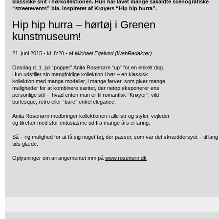
klassiske snit i hørkollektionen. Hun har lavet mange såkaldte scenografiske
“streetevents” bla. inspireret af Krøyers “Hip hip hurra”.
Hip hip hurra – hørtøj i Grenen
kunstmuseum!
21. juni 2015 - kl. 8:20 - af
Michael Egelund (WebRedaktør)
Onsdag d. 1. juli “popper” Anita Rosenørn “up” for en enkelt dag.
Hun udstiller sin mangfoldige kollektion i hør – en klassisk
kollektion med mange modeller, i mange farver, som giver mange
muligheder for at kombinere sættet, der netop eksponerer ens
personlige stil – hvad enten man er til romantisk “Krøyer”, vild
burlesque, retro eller “bare” enkel elegance.
Anita Rosenørn medbringer kollektionen i alle str og styler, vejleder
og tilretter med stor entusiasme ud fra mange års erfaring.
Så – rig mulighed for at få sig noget tøj, der passer, som var det skræddersyet – til lang
tids glæde.
Oplysninger om arrangementet mm på
www.rosenorn.dk