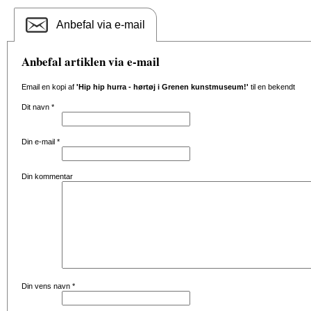
Anbefal via e-mail
Anbefal artiklen via e-mail
Email en kopi af
'Hip hip hurra - hørtøj i Grenen kunstmuseum!'
til en bekendt
Dit navn
*
Din e-mail
*
Din kommentar
Din vens navn
*