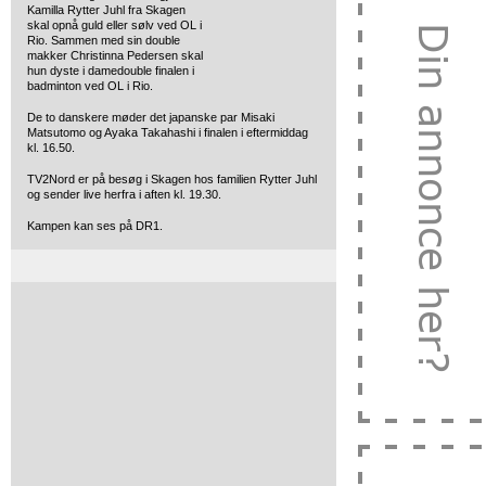
Kamilla Rytter Juhl fra Skagen
skal opnå guld eller sølv ved OL i
Rio. Sammen med sin double
makker Christinna Pedersen skal
hun dyste i damedouble finalen i
badminton ved OL i Rio.
De to danskere møder det japanske par
Misaki
Matsutomo og Ayaka Takahashi i finalen i eftermiddag
kl. 16.50.
TV2Nord er på besøg i Skagen hos familien Rytter Juhl
og sender live herfra i aften kl. 19.30.
Kampen kan ses på DR1.