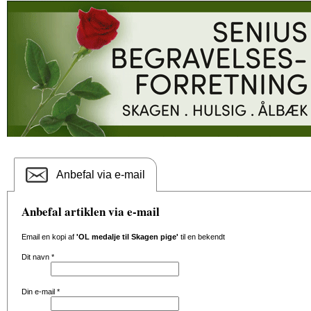
Anbefal via e-mail
Anbefal artiklen via e-mail
Email en kopi af
'OL medalje til Skagen pige'
til en bekendt
Dit navn
*
Din e-mail
*