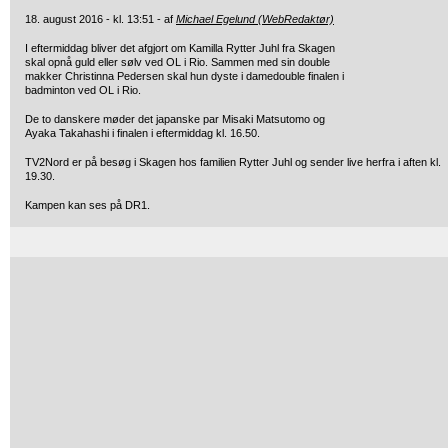
18. august 2016 - kl. 13:51 - af
Michael Egelund (WebRedaktør)
I eftermiddag bliver det afgjort om Kamilla Rytter Juhl fra Skagen
skal opnå guld eller sølv ved OL i Rio. Sammen med sin double
makker Christinna Pedersen skal hun dyste i damedouble finalen i
badminton ved OL i Rio.
De to danskere møder det japanske par
Misaki Matsutomo og
Ayaka Takahashi i finalen i eftermiddag kl. 16.50.
TV2Nord er på besøg i Skagen hos familien Rytter Juhl og sender live herfra i aften kl.
19.30.
Kampen kan ses på DR1.