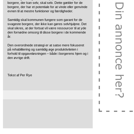
borgere, der kan selv, skal selv. Dette gælder for de
borgere, der har et potentiale for at vinde eller genvinde
evnen til at mestre funktioner og færdigheder.
Samtidig skal kommunen fungere som garant for de
svageste borgere, der ikke kan gøres selvhjulpne. Det
skal sikres, at der fortsat vil være ressourcer til at yde
den fornødne omsorg til disse borgere i de kommende
år.
Den overordnede strategi er at satse mere fokuseret
på rehabilitering og samtidig øge produktiviteten i
forhold til opgaveløsningen – både i borgerens hjem og i
den øvrige drift.
Tekst af Per Rye