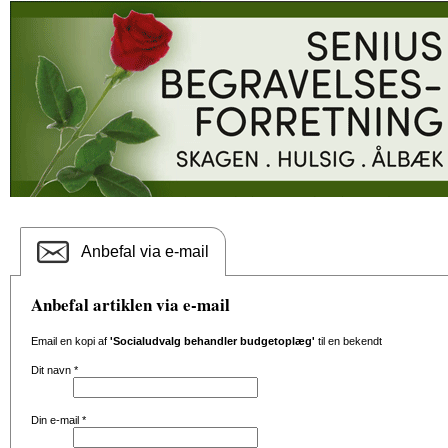
Anbefal via e-mail
Anbefal artiklen via e-mail
Email en kopi af
'Socialudvalg behandler budgetoplæg'
til en bekendt
Dit navn
*
Din e-mail
*