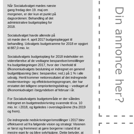
Når Socialudvalget mødes næste
gang fredag den 19. maj om
morgenen, er der kun et punkt på
dagsordenen: Behandling af det
administrative budgetoplæg for
2018.
Socialudvalget havde allerede på
sit møde den 4. april 2017 budgetoplægget til
behandling. Udvalgets budgetramme for 2018 er opgjort
til 887,0 mio. kr.
Socialudvalgets budgetoplæg for 2018 indeholder en
videreførelse af de vedtagne besparelser/omstillinger
fra budgetlægningen 2017, hvor der i henhold til
Økonomiudvalgets beslutning er indregnet en generel
budgettilpasning (læs: besparelse; red.) på 1 % i alle
udvalg. Hertil kommer nettoresultatet af det indregnede
moderniserings- og effektiviseringsprogram, der har
erstattet det tidligere omprioriteringsbidrag – vedtaget af
Økonomiudvalget i begyndelsen af februar i år.
For Socialudvalgets budgetområde er der således
indregnet en budgetnedskrivning svarende til ca. 10
mio. kr. i 2018, og ligeledes i overslagsårene (fra 2019
og frem).
De indregnede nedskrivninger/omstillinger i 2017 blev
effektueret ud fra følgende vision og strategi: Visionen
er først og fremmest at gøre borgerne i stand til at
mestre eget liv og blive selvhjulpne. Dette betyder, at